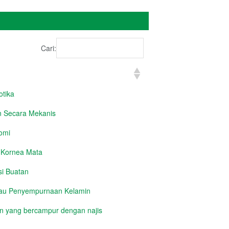
Cari:
tika
 Secara Mekanis
omi
 Kornea Mata
si Buatan
tau Penyempurnaan Kelamin
 yang bercampur dengan najis