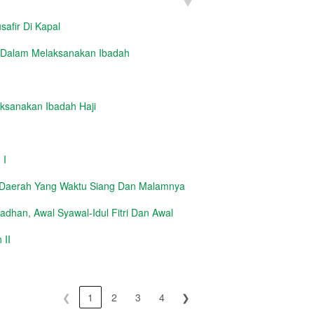
safir Di Kapal
 Dalam Melaksanakan Ibadah
aksanakan Ibadah Haji
 I
 Daerah Yang Waktu Siang Dan Malamnya
dhan, Awal Syawal-Idul Fitri Dan Awal
 II
❮
1
2
3
4
❯