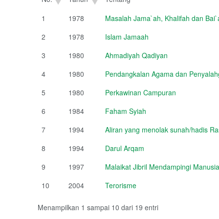
1
1978
Masalah Jama`ah, Khalifah dan Bai`
2
1978
Islam Jamaah
3
1980
Ahmadiyah Qadiyan
4
1980
Pendangkalan Agama dan Penyalahg
5
1980
Perkawinan Campuran
6
1984
Faham Syiah
7
1994
Aliran yang menolak sunah/hadis Ra
8
1994
Darul Arqam
9
1997
Malaikat Jibril Mendampingi Manusi
10
2004
Terorisme
Menampilkan 1 sampai 10 dari 19 entri