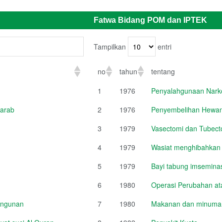
Fatwa Bidang POM dan IPTEK
Tampilkan
entri
no
tahun
tentang
1
1976
Penyalahgunaan Narko
 arab
2
1976
Penyembelihan Hewan
3
1979
Vasectomi dan Tubect
4
1979
Wasiat menghibahkan
5
1979
Bayi tabung imsemina
6
1980
Operasi Perubahan a
angunan
7
1980
Makanan dan minuman