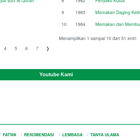
at suci Al Quran
8
1982
Penyakit Kusta
9
1983
Memakan Daging Kelin
10
1984
Memakan dan Membud
Menampilkan 1 sampai 10 dari 51 entri
4
5
6
7
❯
Youtube Kami
FATWA
REKOMENDASI
LEMBAGA
TANYA ULAMA