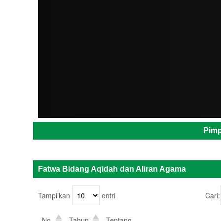
ADMIN
Pimp
Fatwa Bidang Aqidah dan Aliran Agama
Tampilkan
entri
Cari:
No.
Tahun
Tentang