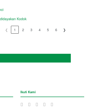
ci
idayakan Kodok
❮
1
2
3
4
5
6
❯
Ikuti Kami