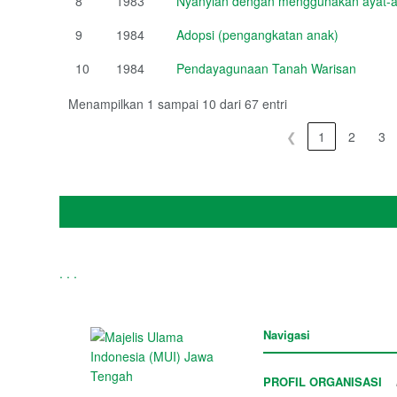
8
1983
Nyanyian dengan menggunakan ayat-ay
9
1984
Adopsi (pengangkatan anak)
10
1984
Pendayagunaan Tanah Warisan
Menampilkan 1 sampai 10 dari 67 entri
❮
1
2
3
.
.
.
Navigasi
PROFIL ORGANISASI