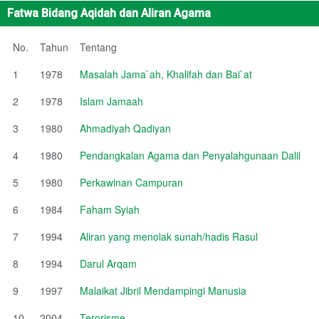
Fatwa Bidang Aqidah dan Aliran Agama
No.
Tahun
Tentang
1
1978
Masalah Jama`ah, Khalifah dan Bai`at
2
1978
Islam Jamaah
3
1980
Ahmadiyah Qadiyan
4
1980
Pendangkalan Agama dan Penyalahgunaan Dalil
5
1980
Perkawinan Campuran
6
1984
Faham Syiah
7
1994
Aliran yang menolak sunah/hadis Rasul
8
1994
Darul Arqam
9
1997
Malaikat Jibril Mendampingi Manusia
10
2004
Terorisme