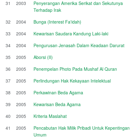
31
2003
Penyerangan Amerika Serikat dan Sekutunya
Terhadap Irak
32
2004
Bunga (Interest Fa'idah)
33
2004
Kewarisan Saudara Kandung Laki-laki
34
2004
Pengurusan Jenasah Dalam Keadaan Darurat
35
2005
Aborsi (II)
36
2005
Penempelan Photo Pada Mushaf Al Quran
37
2005
Perlindungan Hak Kekayaan Intelektual
38
2005
Perkawinan Beda Agama
39
2005
Kewarisan Beda Agama
40
2005
Kriteria Maslahat
41
2005
Pencabutan Hak Milik Pribadi Untuk Kepentingan
Umum