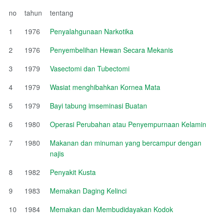
no
tahun
tentang
1
1976
Penyalahgunaan Narkotika
2
1976
Penyembelihan Hewan Secara Mekanis
3
1979
Vasectomi dan Tubectomi
4
1979
Wasiat menghibahkan Kornea Mata
5
1979
Bayi tabung imseminasi Buatan
6
1980
Operasi Perubahan atau Penyempurnaan Kelamin
7
1980
Makanan dan minuman yang bercampur dengan
najis
8
1982
Penyakit Kusta
9
1983
Memakan Daging Kelinci
10
1984
Memakan dan Membudidayakan Kodok