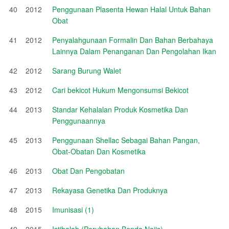
40
2012
Penggunaan Plasenta Hewan Halal Untuk Bahan
Obat
41
2012
Penyalahgunaan Formalin Dan Bahan Berbahaya
Lainnya Dalam Penanganan Dan Pengolahan Ikan
42
2012
Sarang Burung Walet
43
2012
Cari bekicot Hukum Mengonsumsi Bekicot
44
2013
Standar Kehalalan Produk Kosmetika Dan
Penggunaannya
45
2013
Penggunaan Shellac Sebagai Bahan Pangan,
Obat-Obatan Dan Kosmetika
46
2013
Obat Dan Pengobatan
47
2013
Rekayasa Genetika Dan Produknya
48
2015
Imunisasi (1)
49
2015
Istihalah (Perubahan Benda Najis)