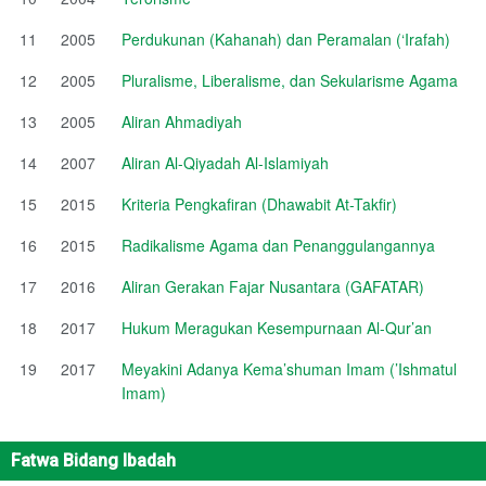
11
2005
Perdukunan (Kahanah) dan Peramalan (‘Irafah)
12
2005
Pluralisme, Liberalisme, dan Sekularisme Agama
13
2005
Aliran Ahmadiyah
14
2007
Aliran Al-Qiyadah Al-Islamiyah
15
2015
Kriteria Pengkafiran (Dhawabit At-Takfir)
16
2015
Radikalisme Agama dan Penanggulangannya
17
2016
Aliran Gerakan Fajar Nusantara (GAFATAR)
18
2017
Hukum Meragukan Kesempurnaan Al-Qur’an
19
2017
Meyakini Adanya Kema’shuman Imam (’Ishmatul
Imam)
Fatwa Bidang Ibadah