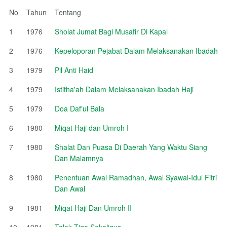
No
Tahun
Tentang
1
1976
Sholat Jumat Bagi Musafir Di Kapal
2
1976
Kepeloporan Pejabat Dalam Melaksanakan Ibadah
3
1979
Pil Anti Haid
4
1979
Istitha'ah Dalam Melaksanakan Ibadah Haji
5
1979
Doa Daf'ul Bala
6
1980
Miqat Haji dan Umroh I
7
1980
Shalat Dan Puasa Di Daerah Yang Waktu Siang
Dan Malamnya
8
1980
Penentuan Awal Ramadhan, Awal Syawal-Idul Fitri
Dan Awal
9
1981
Miqat Haji Dan Umroh II
10
1981
Talak Tiga Sekaligus