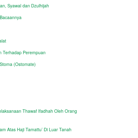
n, Syawal dan Dzulhijah
h Bacaannya
lat
an Terhadap Perempuan
 Stoma (Ostomate)
elaksanaan Thawaf Ifadhah Oleh Orang
m Atas Haji Tamattu’ Di Luar Tanah