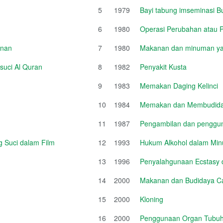
5
1979
Bayi tabung imseminasi B
6
1980
Operasi Perubahan atau
unan
7
1980
Makanan dan minuman ya
suci Al Quran
8
1982
Penyakit Kusta
9
1983
Memakan Daging Kelinci
10
1984
Memakan dan Membudida
11
1987
Pengambilan dan penggun
 Suci dalam Film
12
1993
Hukum Alkohol dalam Mi
13
1996
Penyalahgunaan Ecstasy da
14
2000
Makanan dan Budidaya Ca
15
2000
Kloning
16
2000
Penggunaan Organ Tubu