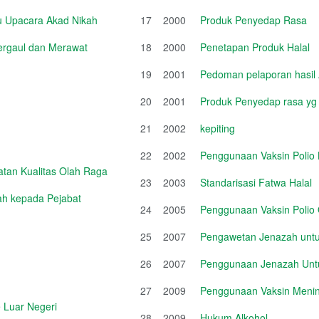
u Upacara Akad Nikah
17
2000
Produk Penyedap Rasa
Bergaul dan Merawat
18
2000
Penetapan Produk Halal
19
2001
Pedoman pelaporan hasil 
20
2001
Produk Penyedap rasa 
21
2002
kepiting
22
2002
Penggunaan Vaksin Polio
tan Kualitas Olah Raga
23
2003
Standarisasi Fatwa Halal
iah kepada Pejabat
24
2005
Penggunaan Vaksin Polio 
25
2007
Pengawetan Jenazah untuk
26
2007
Penggunaan Jenazah Untu
27
2009
Penggunaan Vaksin Mening
 Luar Negeri
28
2009
Hukum Alkohol