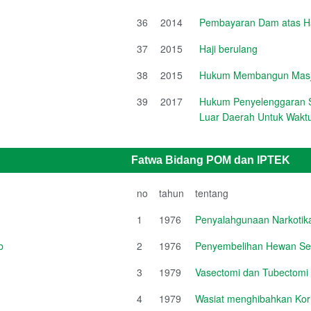
36
2014
Pembayaran Dam atas Haj
37
2015
Haji berulang
38
2015
Hukum Membangun Masji
39
2017
Hukum Penyelenggaran S
Luar Daerah Untuk Waktu
Fatwa Bidang POM dan IPTEK
no
tahun
tentang
1
1976
Penyalahgunaan Narkotik
b
2
1976
Penyembelihan Hewan Se
3
1979
Vasectomi dan Tubectomi
4
1979
Wasiat menghibahkan Ko