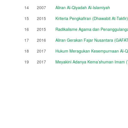
14
2007
Aliran Al-Qiyadah Al-Islamiyah
15
2015
Kriteria Pengkafiran (Dhawabit At-Takfir)
16
2015
Radikalisme Agama dan Penanggulang
17
2016
Aliran Gerakan Fajar Nusantara (GAFA
18
2017
Hukum Meragukan Kesempurnaan Al-Q
19
2017
Meyakini Adanya Kema’shuman Imam (’