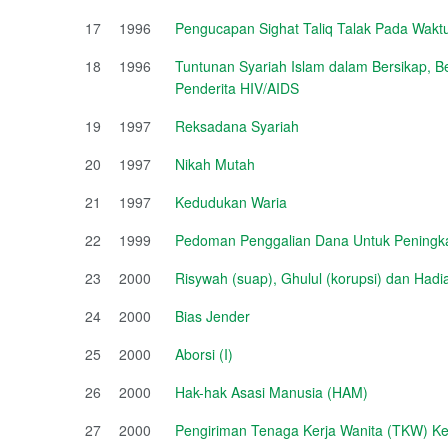
17
1996
Pengucapan Sighat Taliq Talak Pada Wakt
18
1996
Tuntunan Syariah Islam dalam Bersikap, 
Penderita HIV/AIDS
19
1997
Reksadana Syariah
20
1997
Nikah Mutah
21
1997
Kedudukan Waria
22
1999
Pedoman Penggalian Dana Untuk Peningka
23
2000
Risywah (suap), Ghulul (korupsi) dan Had
24
2000
Bias Jender
25
2000
Aborsi (I)
26
2000
Hak-hak Asasi Manusia (HAM)
27
2000
Pengiriman Tenaga Kerja Wanita (TKW) Ke