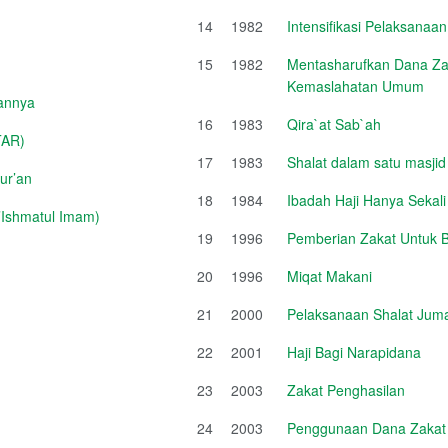
14
1982
Intensifikasi Pelaksanaa
15
1982
Mentasharufkan Dana Zak
Kemaslahatan Umum
annya
16
1983
Qira`at Sab`ah
TAR)
17
1983
Shalat dalam satu masjid
ur’an
18
1984
Ibadah Haji Hanya Sekal
Ishmatul Imam)
19
1996
Pemberian Zakat Untuk 
20
1996
Miqat Makani
21
2000
Pelaksanaan Shalat Jum
22
2001
Haji Bagi Narapidana
23
2003
Zakat Penghasilan
24
2003
Penggunaan Dana Zakat Un