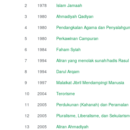
2
1978
Islam Jamaah
3
1980
Ahmadiyah Qadiyan
4
1980
Pendangkalan Agama dan Penyalahguna
5
1980
Perkawinan Campuran
6
1984
Faham Syiah
7
1994
Aliran yang menolak sunah/hadis Rasul
8
1994
Darul Arqam
9
1997
Malaikat Jibril Mendampingi Manusia
10
2004
Terorisme
11
2005
Perdukunan (Kahanah) dan Peramalan (
12
2005
Pluralisme, Liberalisme, dan Sekulari
13
2005
Aliran Ahmadiyah