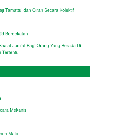
i Tamattu’ dan Qiran Secara Kolektif
d Berdekatan
halat Jum’at Bagi Orang Yang Berada Di
 Tertentu
a
cara Mekanis
rnea Mata