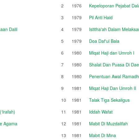
2
1976
Kepeloporan Pejabat Da
3
1979
Pil Anti Haid
an Dalil
4
1979
Istitha'ah Dalam Melaksa
5
1979
Doa Daf'ul Bala
6
1980
Miqat Haji dan Umroh I
7
1980
Shalat Dan Puasa Di Da
8
1980
Penentuan Awal Ramadhan
9
1981
Miqat Haji Dan Umroh II
10
1981
Talak Tiga Sekaligus
‘Irafah)
11
1981
Iddah Wafat
sme Agama
12
1981
Mabit Di Muzdalifah
13
1981
Mabit Di Mina