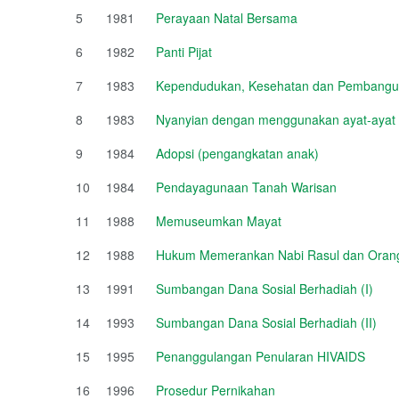
5
1981
Perayaan Natal Bersama
6
1982
Panti Pijat
7
1983
Kependudukan, Kesehatan dan Pembang
8
1983
Nyanyian dengan menggunakan ayat-ayat 
9
1984
Adopsi (pengangkatan anak)
10
1984
Pendayagunaan Tanah Warisan
11
1988
Memuseumkan Mayat
12
1988
Hukum Memerankan Nabi Rasul dan Orang
13
1991
Sumbangan Dana Sosial Berhadiah (I)
14
1993
Sumbangan Dana Sosial Berhadiah (II)
15
1995
Penanggulangan Penularan HIVAIDS
16
1996
Prosedur Pernikahan