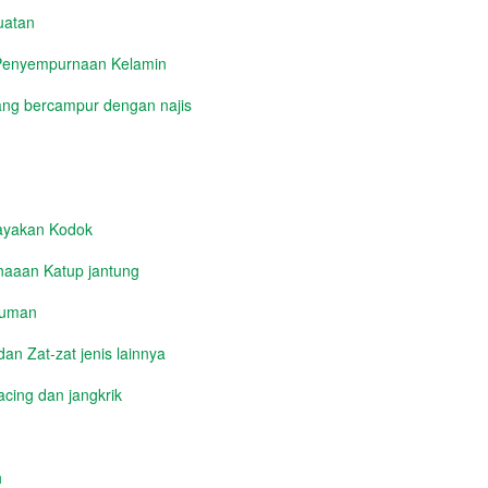
uatan
 Penyempurnaan Kelamin
ng bercampur dengan najis
yakan Kodok
aaan Katup jantung
numan
n Zat-zat jenis lainnya
cing dan jangkrik
h