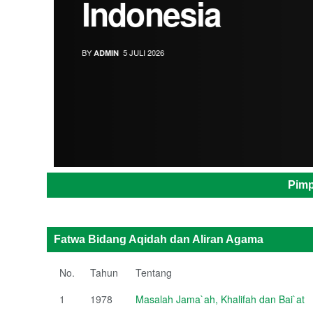
Indonesia
BY
5 JULI 2026
ADMIN
Pimp
Fatwa Bidang Aqidah dan Aliran Agama
No.
Tahun
Tentang
1
1978
Masalah Jama`ah, Khalifah dan Bai`at