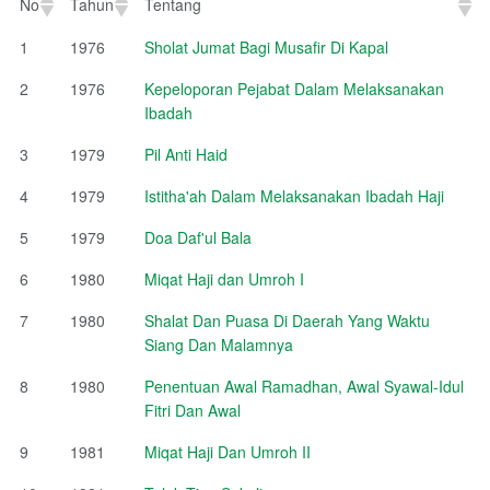
No
Tahun
Tentang
No
Tahun
Tentang
1
1976
Sholat Jumat Bagi Musafir Di Kapal
2
1976
Kepeloporan Pejabat Dalam Melaksanakan
Ibadah
3
1979
Pil Anti Haid
4
1979
Istitha'ah Dalam Melaksanakan Ibadah Haji
5
1979
Doa Daf'ul Bala
6
1980
Miqat Haji dan Umroh I
7
1980
Shalat Dan Puasa Di Daerah Yang Waktu
Siang Dan Malamnya
8
1980
Penentuan Awal Ramadhan, Awal Syawal-Idul
Fitri Dan Awal
9
1981
Miqat Haji Dan Umroh II