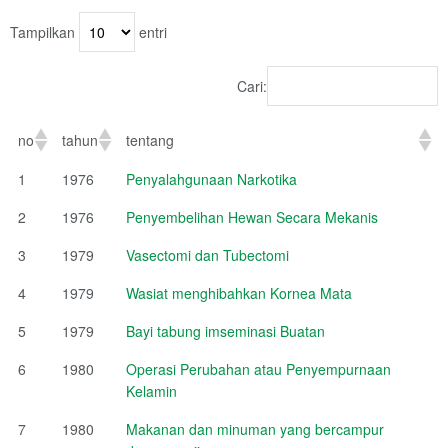
Tampilkan
entri
Cari:
no
tahun
tentang
1
1976
Penyalahgunaan Narkotika
2
1976
Penyembelihan Hewan Secara Mekanis
3
1979
Vasectomi dan Tubectomi
4
1979
Wasiat menghibahkan Kornea Mata
5
1979
Bayi tabung imseminasi Buatan
6
1980
Operasi Perubahan atau Penyempurnaan
Kelamin
7
1980
Makanan dan minuman yang bercampur