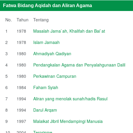
Fatwa Bidang Aqidah dan Aliran Agama
No.
Tahun
Tentang
1
1978
Masalah Jama`ah, Khalifah dan Bai`at
2
1978
Islam Jamaah
3
1980
Ahmadiyah Qadiyan
4
1980
Pendangkalan Agama dan Penyalahgunaan Dalil
5
1980
Perkawinan Campuran
6
1984
Faham Syiah
7
1994
Aliran yang menolak sunah/hadis Rasul
8
1994
Darul Arqam
9
1997
Malaikat Jibril Mendampingi Manusia
10
2004
Terorisme