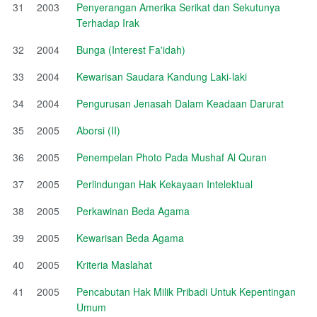
31
2003
Penyerangan Amerika Serikat dan Sekutunya
Terhadap Irak
32
2004
Bunga (Interest Fa'idah)
33
2004
Kewarisan Saudara Kandung Laki-laki
34
2004
Pengurusan Jenasah Dalam Keadaan Darurat
35
2005
Aborsi (II)
36
2005
Penempelan Photo Pada Mushaf Al Quran
37
2005
Perlindungan Hak Kekayaan Intelektual
38
2005
Perkawinan Beda Agama
39
2005
Kewarisan Beda Agama
40
2005
Kriteria Maslahat
41
2005
Pencabutan Hak Milik Pribadi Untuk Kepentingan
Umum