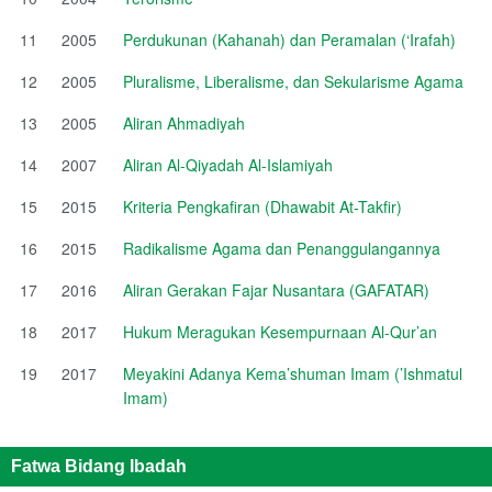
11
2005
Perdukunan (Kahanah) dan Peramalan (‘Irafah)
12
2005
Pluralisme, Liberalisme, dan Sekularisme Agama
13
2005
Aliran Ahmadiyah
14
2007
Aliran Al-Qiyadah Al-Islamiyah
15
2015
Kriteria Pengkafiran (Dhawabit At-Takfir)
16
2015
Radikalisme Agama dan Penanggulangannya
17
2016
Aliran Gerakan Fajar Nusantara (GAFATAR)
18
2017
Hukum Meragukan Kesempurnaan Al-Qur’an
19
2017
Meyakini Adanya Kema’shuman Imam (’Ishmatul
Imam)
Fatwa Bidang Ibadah