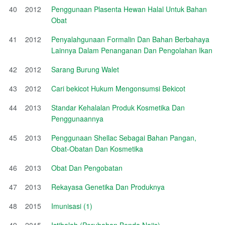
40
2012
Penggunaan Plasenta Hewan Halal Untuk Bahan
Obat
41
2012
Penyalahgunaan Formalin Dan Bahan Berbahaya
Lainnya Dalam Penanganan Dan Pengolahan Ikan
42
2012
Sarang Burung Walet
43
2012
Cari bekicot Hukum Mengonsumsi Bekicot
44
2013
Standar Kehalalan Produk Kosmetika Dan
Penggunaannya
45
2013
Penggunaan Shellac Sebagai Bahan Pangan,
Obat-Obatan Dan Kosmetika
46
2013
Obat Dan Pengobatan
47
2013
Rekayasa Genetika Dan Produknya
48
2015
Imunisasi (1)
49
2015
Istihalah (Perubahan Benda Najis)