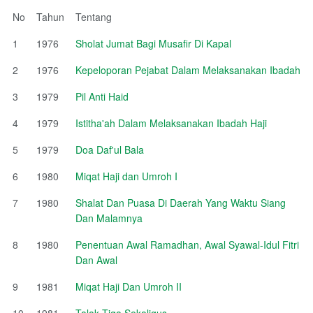
No
Tahun
Tentang
1
1976
Sholat Jumat Bagi Musafir Di Kapal
2
1976
Kepeloporan Pejabat Dalam Melaksanakan Ibadah
3
1979
Pil Anti Haid
4
1979
Istitha'ah Dalam Melaksanakan Ibadah Haji
5
1979
Doa Daf'ul Bala
6
1980
Miqat Haji dan Umroh I
7
1980
Shalat Dan Puasa Di Daerah Yang Waktu Siang
Dan Malamnya
8
1980
Penentuan Awal Ramadhan, Awal Syawal-Idul Fitri
Dan Awal
9
1981
Miqat Haji Dan Umroh II
10
1981
Talak Tiga Sekaligus