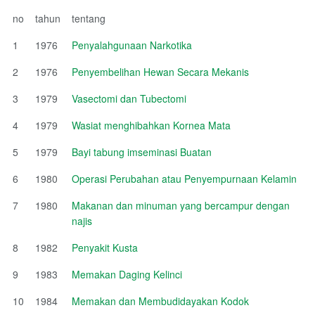
no
tahun
tentang
1
1976
Penyalahgunaan Narkotika
2
1976
Penyembelihan Hewan Secara Mekanis
3
1979
Vasectomi dan Tubectomi
4
1979
Wasiat menghibahkan Kornea Mata
5
1979
Bayi tabung imseminasi Buatan
6
1980
Operasi Perubahan atau Penyempurnaan Kelamin
7
1980
Makanan dan minuman yang bercampur dengan
najis
8
1982
Penyakit Kusta
9
1983
Memakan Daging Kelinci
10
1984
Memakan dan Membudidayakan Kodok