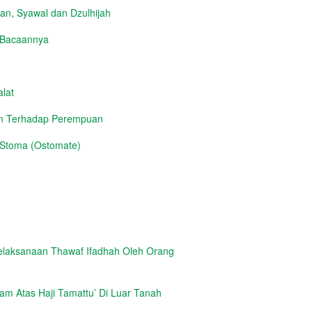
n, Syawal dan Dzulhijah
h Bacaannya
lat
an Terhadap Perempuan
 Stoma (Ostomate)
elaksanaan Thawaf Ifadhah Oleh Orang
m Atas Haji Tamattu’ Di Luar Tanah