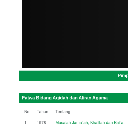
ADMIN
Pimp
Fatwa Bidang Aqidah dan Aliran Agama
No.
Tahun
Tentang
1
1978
Masalah Jama`ah, Khalifah dan Bai`at