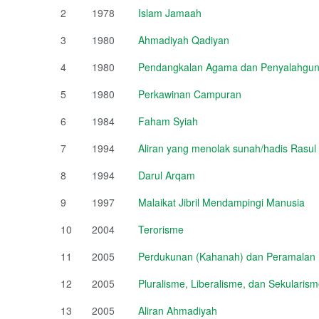
2
1978
Islam Jamaah
3
1980
Ahmadiyah Qadiyan
4
1980
Pendangkalan Agama dan Penyalahguna
5
1980
Perkawinan Campuran
6
1984
Faham Syiah
7
1994
Aliran yang menolak sunah/hadis Rasul
8
1994
Darul Arqam
9
1997
Malaikat Jibril Mendampingi Manusia
10
2004
Terorisme
11
2005
Perdukunan (Kahanah) dan Peramalan (
12
2005
Pluralisme, Liberalisme, dan Sekulari
13
2005
Aliran Ahmadiyah