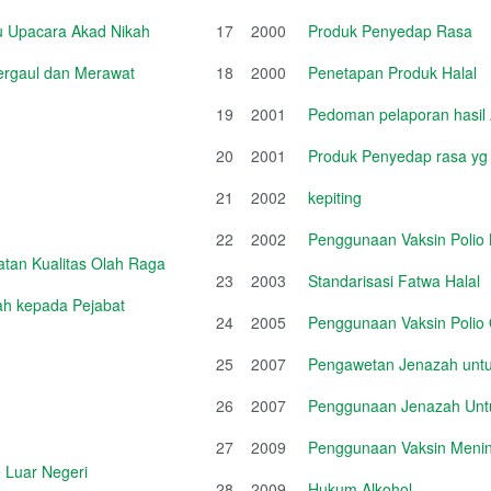
u Upacara Akad Nikah
17
2000
Produk Penyedap Rasa
Bergaul dan Merawat
18
2000
Penetapan Produk Halal
19
2001
Pedoman pelaporan hasil 
20
2001
Produk Penyedap rasa 
21
2002
kepiting
22
2002
Penggunaan Vaksin Polio
tan Kualitas Olah Raga
23
2003
Standarisasi Fatwa Halal
iah kepada Pejabat
24
2005
Penggunaan Vaksin Polio 
25
2007
Pengawetan Jenazah untuk
26
2007
Penggunaan Jenazah Untu
27
2009
Penggunaan Vaksin Mening
 Luar Negeri
28
2009
Hukum Alkohol