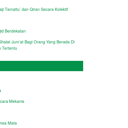
i Tamattu’ dan Qiran Secara Kolektif
d Berdekatan
halat Jum’at Bagi Orang Yang Berada Di
 Tertentu
a
cara Mekanis
rnea Mata