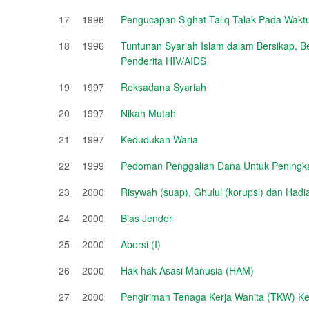
17
1996
Pengucapan Sighat Taliq Talak Pada Wakt
18
1996
Tuntunan Syariah Islam dalam Bersikap, 
Penderita HIV/AIDS
19
1997
Reksadana Syariah
20
1997
Nikah Mutah
21
1997
Kedudukan Waria
22
1999
Pedoman Penggalian Dana Untuk Peningka
23
2000
Risywah (suap), Ghulul (korupsi) dan Had
24
2000
Bias Jender
25
2000
Aborsi (I)
26
2000
Hak-hak Asasi Manusia (HAM)
27
2000
Pengiriman Tenaga Kerja Wanita (TKW) Ke