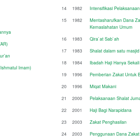
14
1982
Intensifikasi Pelaksanaa
15
1982
Mentasharufkan Dana Zak
Kemaslahatan Umum
annya
16
1983
Qira`at Sab`ah
TAR)
17
1983
Shalat dalam satu masjid
ur’an
18
1984
Ibadah Haji Hanya Sekal
Ishmatul Imam)
19
1996
Pemberian Zakat Untuk 
20
1996
Miqat Makani
21
2000
Pelaksanaan Shalat Jum
22
2001
Haji Bagi Narapidana
23
2003
Zakat Penghasilan
24
2003
Penggunaan Dana Zakat Un