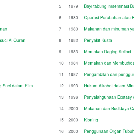
5
1979
Bayi tabung imseminasi B
6
1980
Operasi Perubahan atau
unan
7
1980
Makanan dan minuman ya
suci Al Quran
8
1982
Penyakit Kusta
9
1983
Memakan Daging Kelinci
10
1984
Memakan dan Membudida
11
1987
Pengambilan dan penggun
 Suci dalam Film
12
1993
Hukum Alkohol dalam Mi
13
1996
Penyalahgunaan Ecstasy da
14
2000
Makanan dan Budidaya Ca
15
2000
Kloning
16
2000
Penggunaan Organ Tubu