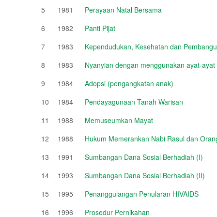
5
1981
Perayaan Natal Bersama
6
1982
Panti Pijat
7
1983
Kependudukan, Kesehatan dan Pembang
8
1983
Nyanyian dengan menggunakan ayat-ayat 
9
1984
Adopsi (pengangkatan anak)
10
1984
Pendayagunaan Tanah Warisan
11
1988
Memuseumkan Mayat
12
1988
Hukum Memerankan Nabi Rasul dan Orang
13
1991
Sumbangan Dana Sosial Berhadiah (I)
14
1993
Sumbangan Dana Sosial Berhadiah (II)
15
1995
Penanggulangan Penularan HIVAIDS
16
1996
Prosedur Pernikahan