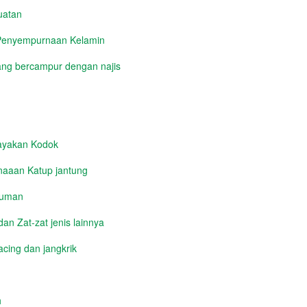
uatan
 Penyempurnaan Kelamin
ng bercampur dengan najis
yakan Kodok
aaan Katup jantung
numan
n Zat-zat jenis lainnya
cing dan jangkrik
h