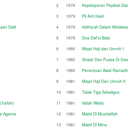
2
1976
Kepeloporan Pejabat Da
3
1979
Pil Anti Haid
an Dalil
4
1979
Istitha'ah Dalam Melaksa
5
1979
Doa Daf'ul Bala
6
1980
Miqat Haji dan Umroh I
7
1980
Shalat Dan Puasa Di Da
8
1980
Penentuan Awal Ramadhan
9
1981
Miqat Haji Dan Umroh II
10
1981
Talak Tiga Sekaligus
‘Irafah)
11
1981
Iddah Wafat
sme Agama
12
1981
Mabit Di Muzdalifah
13
1981
Mabit Di Mina