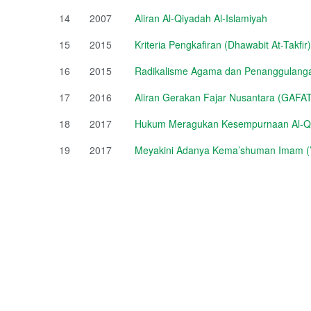
14
2007
Aliran Al-Qiyadah Al-Islamiyah
15
2015
Kriteria Pengkafiran (Dhawabit At-Takfir)
16
2015
Radikalisme Agama dan Penanggulang
17
2016
Aliran Gerakan Fajar Nusantara (GAFA
18
2017
Hukum Meragukan Kesempurnaan Al-Q
19
2017
Meyakini Adanya Kema’shuman Imam (’