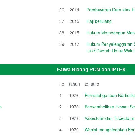
36
2014
Pembayaran Dam atas Haj
37
2015
Haji berulang
38
2015
Hukum Membangun Masji
39
2017
Hukum Penyelenggaran S
Luar Daerah Untuk Waktu
Fatwa Bidang POM dan IPTEK
no
tahun
tentang
1
1976
Penyalahgunaan Narkotik
b
2
1976
Penyembelihan Hewan Se
3
1979
Vasectomi dan Tubectomi
4
1979
Wasiat menghibahkan Ko