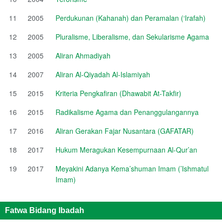
11
2005
Perdukunan (Kahanah) dan Peramalan (‘Irafah)
12
2005
Pluralisme, Liberalisme, dan Sekularisme Agama
13
2005
Aliran Ahmadiyah
14
2007
Aliran Al-Qiyadah Al-Islamiyah
15
2015
Kriteria Pengkafiran (Dhawabit At-Takfir)
16
2015
Radikalisme Agama dan Penanggulangannya
17
2016
Aliran Gerakan Fajar Nusantara (GAFATAR)
18
2017
Hukum Meragukan Kesempurnaan Al-Qur’an
19
2017
Meyakini Adanya Kema’shuman Imam (’Ishmatul
Imam)
Fatwa Bidang Ibadah