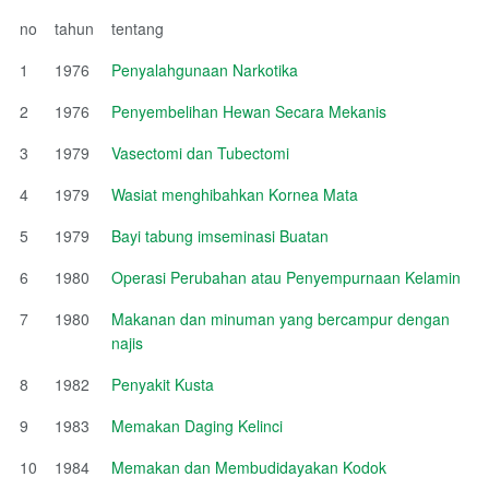
no
tahun
tentang
1
1976
Penyalahgunaan Narkotika
2
1976
Penyembelihan Hewan Secara Mekanis
3
1979
Vasectomi dan Tubectomi
4
1979
Wasiat menghibahkan Kornea Mata
5
1979
Bayi tabung imseminasi Buatan
6
1980
Operasi Perubahan atau Penyempurnaan Kelamin
7
1980
Makanan dan minuman yang bercampur dengan
najis
8
1982
Penyakit Kusta
9
1983
Memakan Daging Kelinci
10
1984
Memakan dan Membudidayakan Kodok