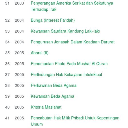
31
2003
Penyerangan Amerika Serikat dan Sekutunya
Terhadap Irak
32
2004
Bunga (Interest Fa'idah)
33
2004
Kewarisan Saudara Kandung Laki-laki
34
2004
Pengurusan Jenasah Dalam Keadaan Darurat
35
2005
Aborsi (II)
36
2005
Penempelan Photo Pada Mushaf Al Quran
37
2005
Perlindungan Hak Kekayaan Intelektual
38
2005
Perkawinan Beda Agama
39
2005
Kewarisan Beda Agama
40
2005
Kriteria Maslahat
41
2005
Pencabutan Hak Milik Pribadi Untuk Kepentingan
Umum