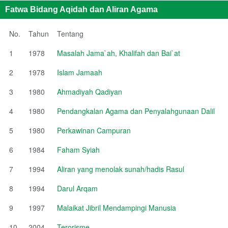
Fatwa Bidang Aqidah dan Aliran Agama
No.
Tahun
Tentang
1
1978
Masalah Jama`ah, Khalifah dan Bai`at
2
1978
Islam Jamaah
3
1980
Ahmadiyah Qadiyan
4
1980
Pendangkalan Agama dan Penyalahgunaan Dalil
5
1980
Perkawinan Campuran
6
1984
Faham Syiah
7
1994
Aliran yang menolak sunah/hadis Rasul
8
1994
Darul Arqam
9
1997
Malaikat Jibril Mendampingi Manusia
10
2004
Terorisme