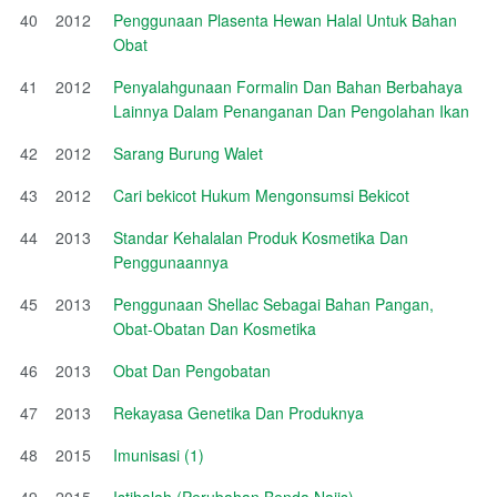
40
2012
Penggunaan Plasenta Hewan Halal Untuk Bahan
Obat
41
2012
Penyalahgunaan Formalin Dan Bahan Berbahaya
Lainnya Dalam Penanganan Dan Pengolahan Ikan
42
2012
Sarang Burung Walet
43
2012
Cari bekicot Hukum Mengonsumsi Bekicot
44
2013
Standar Kehalalan Produk Kosmetika Dan
Penggunaannya
45
2013
Penggunaan Shellac Sebagai Bahan Pangan,
Obat-Obatan Dan Kosmetika
46
2013
Obat Dan Pengobatan
47
2013
Rekayasa Genetika Dan Produknya
48
2015
Imunisasi (1)
49
2015
Istihalah (Perubahan Benda Najis)