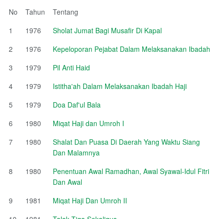
No
Tahun
Tentang
1
1976
Sholat Jumat Bagi Musafir Di Kapal
2
1976
Kepeloporan Pejabat Dalam Melaksanakan Ibadah
3
1979
Pil Anti Haid
4
1979
Istitha'ah Dalam Melaksanakan Ibadah Haji
5
1979
Doa Daf'ul Bala
6
1980
Miqat Haji dan Umroh I
7
1980
Shalat Dan Puasa Di Daerah Yang Waktu Siang
Dan Malamnya
8
1980
Penentuan Awal Ramadhan, Awal Syawal-Idul Fitri
Dan Awal
9
1981
Miqat Haji Dan Umroh II
10
1981
Talak Tiga Sekaligus