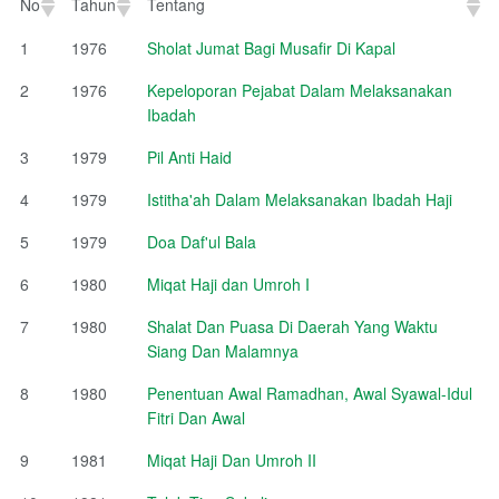
No
Tahun
Tentang
No
Tahun
Tentang
1
1976
Sholat Jumat Bagi Musafir Di Kapal
2
1976
Kepeloporan Pejabat Dalam Melaksanakan
Ibadah
3
1979
Pil Anti Haid
4
1979
Istitha'ah Dalam Melaksanakan Ibadah Haji
5
1979
Doa Daf'ul Bala
6
1980
Miqat Haji dan Umroh I
7
1980
Shalat Dan Puasa Di Daerah Yang Waktu
Siang Dan Malamnya
8
1980
Penentuan Awal Ramadhan, Awal Syawal-Idul
Fitri Dan Awal
9
1981
Miqat Haji Dan Umroh II