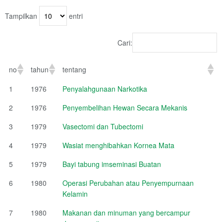
Tampilkan
entri
Cari:
no
tahun
tentang
1
1976
Penyalahgunaan Narkotika
2
1976
Penyembelihan Hewan Secara Mekanis
3
1979
Vasectomi dan Tubectomi
4
1979
Wasiat menghibahkan Kornea Mata
5
1979
Bayi tabung imseminasi Buatan
6
1980
Operasi Perubahan atau Penyempurnaan
Kelamin
7
1980
Makanan dan minuman yang bercampur