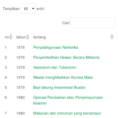
Tampilkan
entri
Cari:
no
tahun
tentang
1
1976
Penyalahgunaan Narkotika
2
1976
Penyembelihan Hewan Secara Mekanis
3
1979
Vasectomi dan Tubectomi
4
1979
Wasiat menghibahkan Kornea Mata
5
1979
Bayi tabung imseminasi Buatan
6
1980
Operasi Perubahan atau Penyempurnaan
Kelamin
7
1980
Makanan dan minuman yang bercampur