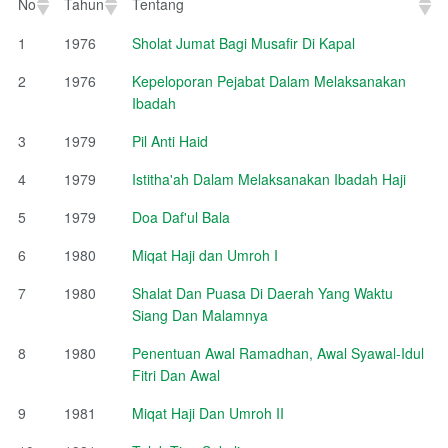
No
Tahun
Tentang
No
Tahun
Tentang
1
1976
Sholat Jumat Bagi Musafir Di Kapal
2
1976
Kepeloporan Pejabat Dalam Melaksanakan
Ibadah
3
1979
Pil Anti Haid
4
1979
Istitha'ah Dalam Melaksanakan Ibadah Haji
5
1979
Doa Daf'ul Bala
6
1980
Miqat Haji dan Umroh I
7
1980
Shalat Dan Puasa Di Daerah Yang Waktu
Siang Dan Malamnya
8
1980
Penentuan Awal Ramadhan, Awal Syawal-Idul
Fitri Dan Awal
9
1981
Miqat Haji Dan Umroh II