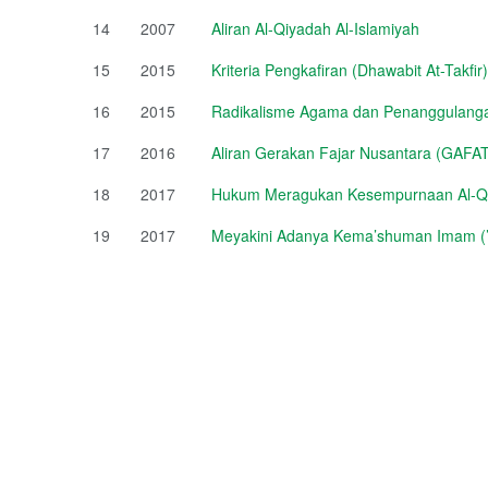
14
2007
Aliran Al-Qiyadah Al-Islamiyah
15
2015
Kriteria Pengkafiran (Dhawabit At-Takfir)
16
2015
Radikalisme Agama dan Penanggulang
17
2016
Aliran Gerakan Fajar Nusantara (GAFA
18
2017
Hukum Meragukan Kesempurnaan Al-Q
19
2017
Meyakini Adanya Kema’shuman Imam (’