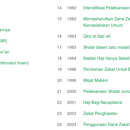
14
1982
Intensifikasi Pelaksanaa
15
1982
Mentasharufkan Dana Zak
Kemaslahatan Umum
annya
16
1983
Qira`at Sab`ah
TAR)
17
1983
Shalat dalam satu masjid
ur’an
18
1984
Ibadah Haji Hanya Sekal
Ishmatul Imam)
19
1996
Pemberian Zakat Untuk 
20
1996
Miqat Makani
21
2000
Pelaksanaan Shalat Jum
22
2001
Haji Bagi Narapidana
23
2003
Zakat Penghasilan
24
2003
Penggunaan Dana Zakat Un