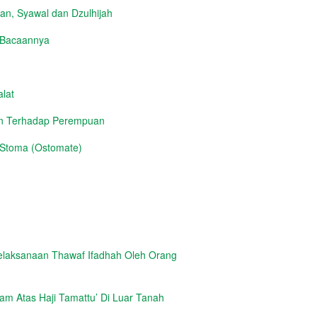
n, Syawal dan Dzulhijah
h Bacaannya
lat
an Terhadap Perempuan
 Stoma (Ostomate)
elaksanaan Thawaf Ifadhah Oleh Orang
m Atas Haji Tamattu’ Di Luar Tanah