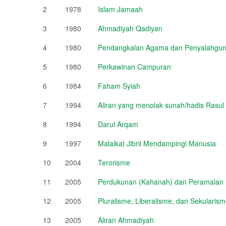
2
1978
Islam Jamaah
3
1980
Ahmadiyah Qadiyan
4
1980
Pendangkalan Agama dan Penyalahguna
5
1980
Perkawinan Campuran
6
1984
Faham Syiah
7
1994
Aliran yang menolak sunah/hadis Rasul
8
1994
Darul Arqam
9
1997
Malaikat Jibril Mendampingi Manusia
10
2004
Terorisme
11
2005
Perdukunan (Kahanah) dan Peramalan (
12
2005
Pluralisme, Liberalisme, dan Sekulari
13
2005
Aliran Ahmadiyah