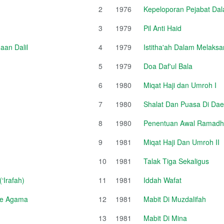
2
1976
Kepeloporan Pejabat Da
3
1979
Pil Anti Haid
an Dalil
4
1979
Istitha'ah Dalam Melaksa
5
1979
Doa Daf'ul Bala
6
1980
Miqat Haji dan Umroh I
7
1980
Shalat Dan Puasa Di Da
8
1980
Penentuan Awal Ramadhan
9
1981
Miqat Haji Dan Umroh II
10
1981
Talak Tiga Sekaligus
‘Irafah)
11
1981
Iddah Wafat
sme Agama
12
1981
Mabit Di Muzdalifah
13
1981
Mabit Di Mina