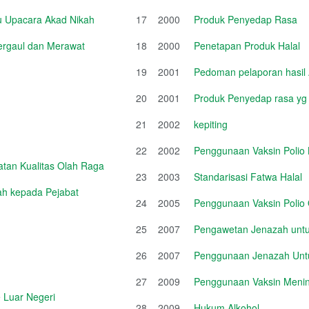
u Upacara Akad Nikah
17
2000
Produk Penyedap Rasa
Bergaul dan Merawat
18
2000
Penetapan Produk Halal
19
2001
Pedoman pelaporan hasil 
20
2001
Produk Penyedap rasa 
21
2002
kepiting
22
2002
Penggunaan Vaksin Polio
tan Kualitas Olah Raga
23
2003
Standarisasi Fatwa Halal
iah kepada Pejabat
24
2005
Penggunaan Vaksin Polio 
25
2007
Pengawetan Jenazah untuk
26
2007
Penggunaan Jenazah Untu
27
2009
Penggunaan Vaksin Mening
 Luar Negeri
28
2009
Hukum Alkohol