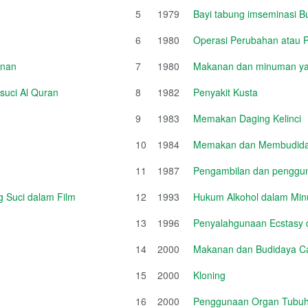
5
1979
Bayi tabung imseminasi B
6
1980
Operasi Perubahan atau
unan
7
1980
Makanan dan minuman ya
suci Al Quran
8
1982
Penyakit Kusta
9
1983
Memakan Daging Kelinci
10
1984
Memakan dan Membudida
11
1987
Pengambilan dan penggun
 Suci dalam Film
12
1993
Hukum Alkohol dalam Mi
13
1996
Penyalahgunaan Ecstasy da
14
2000
Makanan dan Budidaya Ca
15
2000
Kloning
16
2000
Penggunaan Organ Tubu