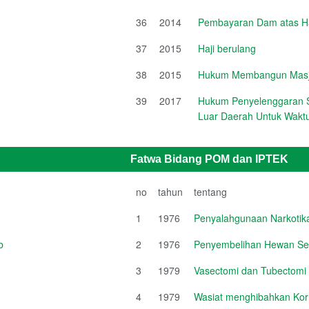
36
2014
Pembayaran Dam atas Haj
37
2015
Haji berulang
38
2015
Hukum Membangun Masji
39
2017
Hukum Penyelenggaran S
Luar Daerah Untuk Waktu
Fatwa Bidang POM dan IPTEK
no
tahun
tentang
1
1976
Penyalahgunaan Narkotik
b
2
1976
Penyembelihan Hewan Se
3
1979
Vasectomi dan Tubectomi
4
1979
Wasiat menghibahkan Ko