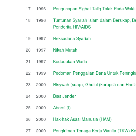
17
1996
Pengucapan Sighat Taliq Talak Pada Wakt
18
1996
Tuntunan Syariah Islam dalam Bersikap, 
Penderita HIV/AIDS
19
1997
Reksadana Syariah
20
1997
Nikah Mutah
21
1997
Kedudukan Waria
22
1999
Pedoman Penggalian Dana Untuk Peningka
23
2000
Risywah (suap), Ghulul (korupsi) dan Had
24
2000
Bias Jender
25
2000
Aborsi (I)
26
2000
Hak-hak Asasi Manusia (HAM)
27
2000
Pengiriman Tenaga Kerja Wanita (TKW) Ke