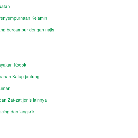
uatan
 Penyempurnaan Kelamin
ng bercampur dengan najis
yakan Kodok
aaan Katup jantung
numan
n Zat-zat jenis lainnya
cing dan jangkrik
h