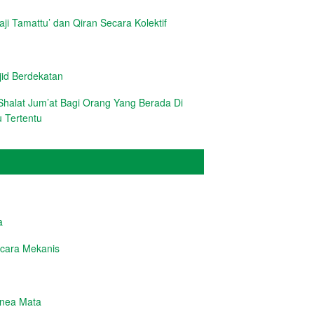
i Tamattu’ dan Qiran Secara Kolektif
d Berdekatan
halat Jum’at Bagi Orang Yang Berada Di
 Tertentu
a
cara Mekanis
rnea Mata