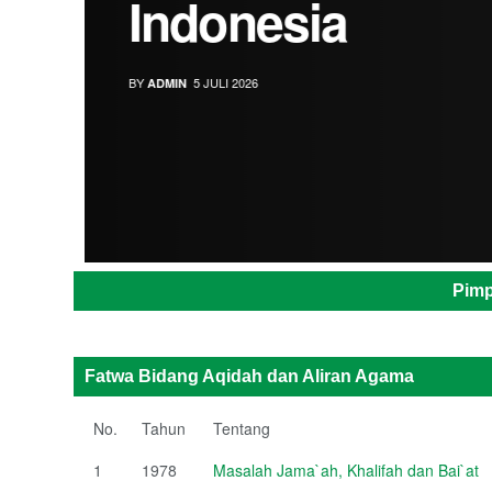
Indonesia
BY
5 JULI 2026
ADMIN
Pimp
Fatwa Bidang Aqidah dan Aliran Agama
No.
Tahun
Tentang
1
1978
Masalah Jama`ah, Khalifah dan Bai`at