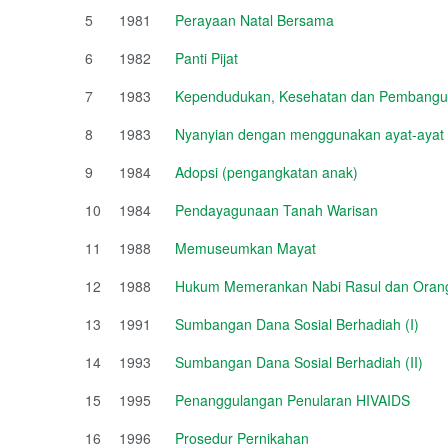
5
1981
Perayaan Natal Bersama
6
1982
Panti Pijat
7
1983
Kependudukan, Kesehatan dan Pembang
8
1983
Nyanyian dengan menggunakan ayat-ayat 
9
1984
Adopsi (pengangkatan anak)
10
1984
Pendayagunaan Tanah Warisan
11
1988
Memuseumkan Mayat
12
1988
Hukum Memerankan Nabi Rasul dan Orang
13
1991
Sumbangan Dana Sosial Berhadiah (I)
14
1993
Sumbangan Dana Sosial Berhadiah (II)
15
1995
Penanggulangan Penularan HIVAIDS
16
1996
Prosedur Pernikahan