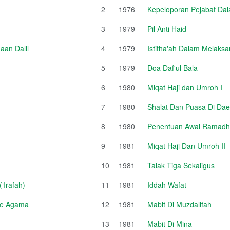
2
1976
Kepeloporan Pejabat Da
3
1979
Pil Anti Haid
an Dalil
4
1979
Istitha'ah Dalam Melaksa
5
1979
Doa Daf'ul Bala
6
1980
Miqat Haji dan Umroh I
7
1980
Shalat Dan Puasa Di Da
8
1980
Penentuan Awal Ramadhan
9
1981
Miqat Haji Dan Umroh II
10
1981
Talak Tiga Sekaligus
‘Irafah)
11
1981
Iddah Wafat
sme Agama
12
1981
Mabit Di Muzdalifah
13
1981
Mabit Di Mina