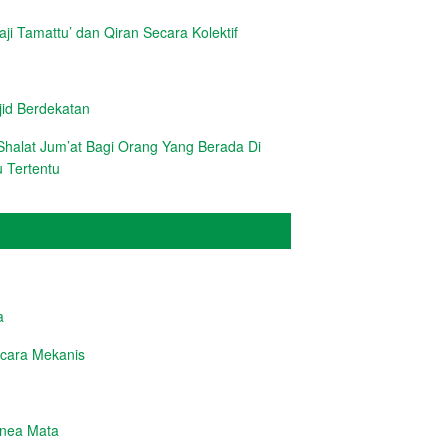
i Tamattu’ dan Qiran Secara Kolektif
d Berdekatan
halat Jum’at Bagi Orang Yang Berada Di
 Tertentu
a
cara Mekanis
rnea Mata