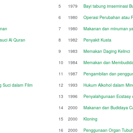
5
1979
Bayi tabung imseminasi B
6
1980
Operasi Perubahan atau
unan
7
1980
Makanan dan minuman ya
suci Al Quran
8
1982
Penyakit Kusta
9
1983
Memakan Daging Kelinci
10
1984
Memakan dan Membudida
11
1987
Pengambilan dan penggun
 Suci dalam Film
12
1993
Hukum Alkohol dalam Mi
13
1996
Penyalahgunaan Ecstasy da
14
2000
Makanan dan Budidaya Ca
15
2000
Kloning
16
2000
Penggunaan Organ Tubu