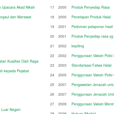
u Upacara Akad Nikah
17
2000
Produk Penyedap Rasa
Bergaul dan Merawat
18
2000
Penetapan Produk Halal
19
2001
Pedoman pelaporan hasil 
20
2001
Produk Penyedap rasa 
21
2002
kepiting
22
2002
Penggunaan Vaksin Polio
tan Kualitas Olah Raga
23
2003
Standarisasi Fatwa Halal
iah kepada Pejabat
24
2005
Penggunaan Vaksin Polio 
25
2007
Pengawetan Jenazah untuk
26
2007
Penggunaan Jenazah Untu
27
2009
Penggunaan Vaksin Mening
 Luar Negeri
28
2009
Hukum Alkohol