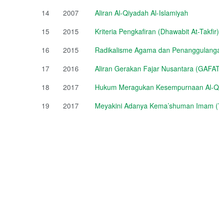
14
2007
Aliran Al-Qiyadah Al-Islamiyah
15
2015
Kriteria Pengkafiran (Dhawabit At-Takfir)
16
2015
Radikalisme Agama dan Penanggulang
17
2016
Aliran Gerakan Fajar Nusantara (GAFA
18
2017
Hukum Meragukan Kesempurnaan Al-Q
19
2017
Meyakini Adanya Kema’shuman Imam (’