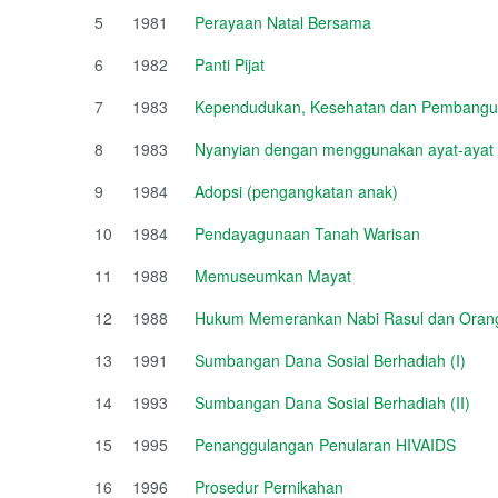
5
1981
Perayaan Natal Bersama
6
1982
Panti Pijat
7
1983
Kependudukan, Kesehatan dan Pembang
8
1983
Nyanyian dengan menggunakan ayat-ayat 
9
1984
Adopsi (pengangkatan anak)
10
1984
Pendayagunaan Tanah Warisan
11
1988
Memuseumkan Mayat
12
1988
Hukum Memerankan Nabi Rasul dan Orang
13
1991
Sumbangan Dana Sosial Berhadiah (I)
14
1993
Sumbangan Dana Sosial Berhadiah (II)
15
1995
Penanggulangan Penularan HIVAIDS
16
1996
Prosedur Pernikahan