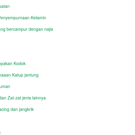
uatan
 Penyempurnaan Kelamin
ng bercampur dengan najis
yakan Kodok
aaan Katup jantung
numan
n Zat-zat jenis lainnya
cing dan jangkrik
h