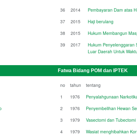
36
2014
Pembayaran Dam atas Haj
37
2015
Haji berulang
38
2015
Hukum Membangun Masji
39
2017
Hukum Penyelenggaran S
Luar Daerah Untuk Waktu
Fatwa Bidang POM dan IPTEK
no
tahun
tentang
1
1976
Penyalahgunaan Narkotik
b
2
1976
Penyembelihan Hewan Se
3
1979
Vasectomi dan Tubectomi
4
1979
Wasiat menghibahkan Ko