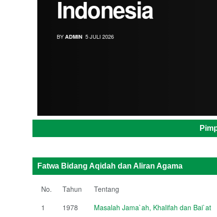
Indonesia
BY
5 JULI 2026
ADMIN
Pimp
Fatwa Bidang Aqidah dan Aliran Agama
No.
Tahun
Tentang
1
1978
Masalah Jama`ah, Khalifah dan Bai`at