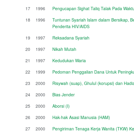
17
1996
Pengucapan Sighat Taliq Talak Pada Wakt
18
1996
Tuntunan Syariah Islam dalam Bersikap, 
Penderita HIV/AIDS
19
1997
Reksadana Syariah
20
1997
Nikah Mutah
21
1997
Kedudukan Waria
22
1999
Pedoman Penggalian Dana Untuk Peningka
23
2000
Risywah (suap), Ghulul (korupsi) dan Had
24
2000
Bias Jender
25
2000
Aborsi (I)
26
2000
Hak-hak Asasi Manusia (HAM)
27
2000
Pengiriman Tenaga Kerja Wanita (TKW) Ke