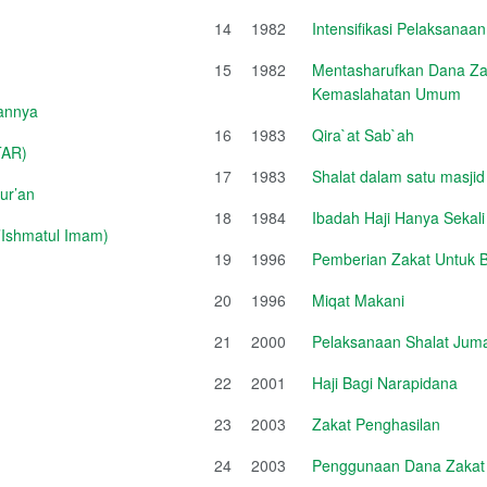
14
1982
Intensifikasi Pelaksanaa
15
1982
Mentasharufkan Dana Zak
Kemaslahatan Umum
annya
16
1983
Qira`at Sab`ah
TAR)
17
1983
Shalat dalam satu masjid
ur’an
18
1984
Ibadah Haji Hanya Sekal
Ishmatul Imam)
19
1996
Pemberian Zakat Untuk 
20
1996
Miqat Makani
21
2000
Pelaksanaan Shalat Jum
22
2001
Haji Bagi Narapidana
23
2003
Zakat Penghasilan
24
2003
Penggunaan Dana Zakat Un