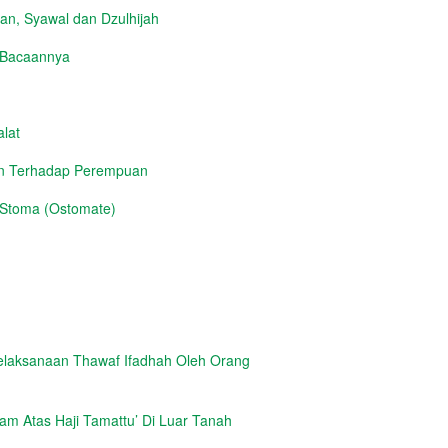
n, Syawal dan Dzulhijah
h Bacaannya
lat
an Terhadap Perempuan
 Stoma (Ostomate)
elaksanaan Thawaf Ifadhah Oleh Orang
m Atas Haji Tamattu’ Di Luar Tanah