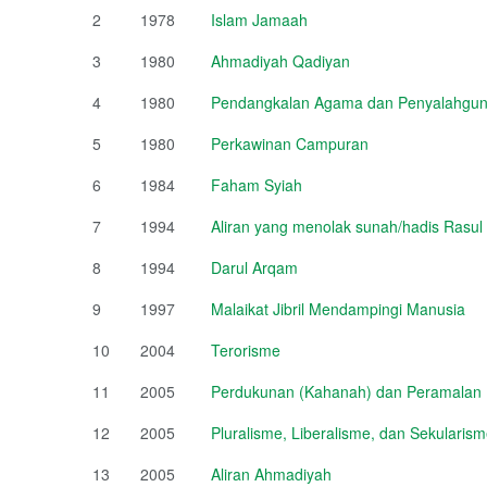
2
1978
Islam Jamaah
3
1980
Ahmadiyah Qadiyan
4
1980
Pendangkalan Agama dan Penyalahguna
5
1980
Perkawinan Campuran
6
1984
Faham Syiah
7
1994
Aliran yang menolak sunah/hadis Rasul
8
1994
Darul Arqam
9
1997
Malaikat Jibril Mendampingi Manusia
10
2004
Terorisme
11
2005
Perdukunan (Kahanah) dan Peramalan (
12
2005
Pluralisme, Liberalisme, dan Sekulari
13
2005
Aliran Ahmadiyah