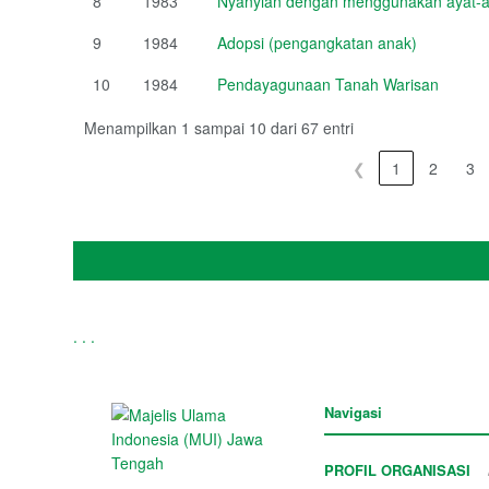
8
1983
Nyanyian dengan menggunakan ayat-ay
9
1984
Adopsi (pengangkatan anak)
10
1984
Pendayagunaan Tanah Warisan
Menampilkan 1 sampai 10 dari 67 entri
❮
1
2
3
.
.
.
Navigasi
PROFIL ORGANISASI