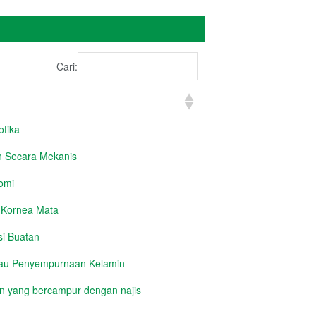
Cari:
tika
 Secara Mekanis
omi
 Kornea Mata
si Buatan
tau Penyempurnaan Kelamin
 yang bercampur dengan najis