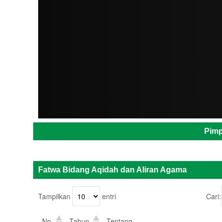
ADMIN
Pimp
Fatwa Bidang Aqidah dan Aliran Agama
Tampilkan
entri
Cari:
No.
Tahun
Tentang