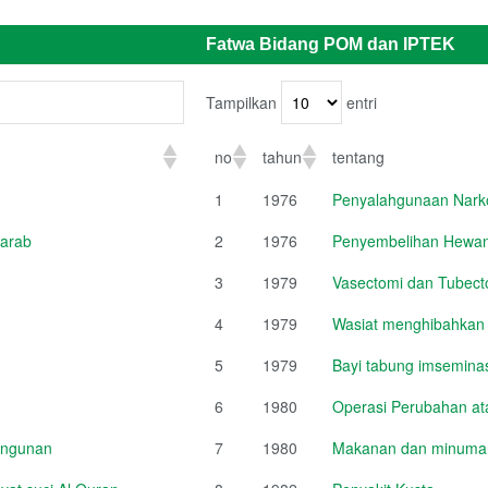
Fatwa Bidang POM dan IPTEK
Tampilkan
entri
no
tahun
tentang
1
1976
Penyalahgunaan Narko
 arab
2
1976
Penyembelihan Hewan
3
1979
Vasectomi dan Tubect
4
1979
Wasiat menghibahkan
5
1979
Bayi tabung imsemina
6
1980
Operasi Perubahan a
angunan
7
1980
Makanan dan minuman