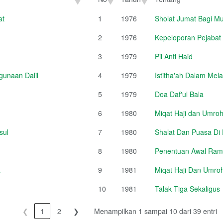
No
Tahun
Tentang
at
1
1976
Sholat Jumat Bagi Mu
2
1976
Kepeloporan Pejabat
3
1979
Pil Anti Haid
unaan Dalil
4
1979
Istitha'ah Dalam Mel
5
1979
Doa Daf'ul Bala
6
1980
Miqat Haji dan Umroh
sul
7
1980
Shalat Dan Puasa Di
8
1980
Penentuan Awal Rama
a
9
1981
Miqat Haji Dan Umroh
10
1981
Talak Tiga Sekaligus
❮
1
2
❯
Menampilkan 1 sampai 10 dari 39 entri