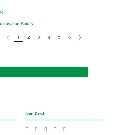
ci
idayakan Kodok
❮
1
2
3
4
5
6
❯
Ikuti Kami