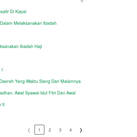
safir Di Kapal
 Dalam Melaksanakan Ibadah
aksanakan Ibadah Haji
 I
 Daerah Yang Waktu Siang Dan Malamnya
dhan, Awal Syawal-Idul Fitri Dan Awal
 II
❮
1
2
3
4
❯