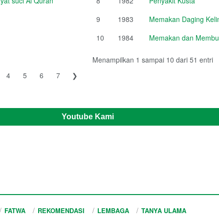
at suci Al Quran
8
1982
Penyakit Kusta
9
1983
Memakan Daging Kelin
10
1984
Memakan dan Membud
Menampilkan 1 sampai 10 dari 51 entri
4
5
6
7
❯
Youtube Kami
FATWA
REKOMENDASI
LEMBAGA
TANYA ULAMA