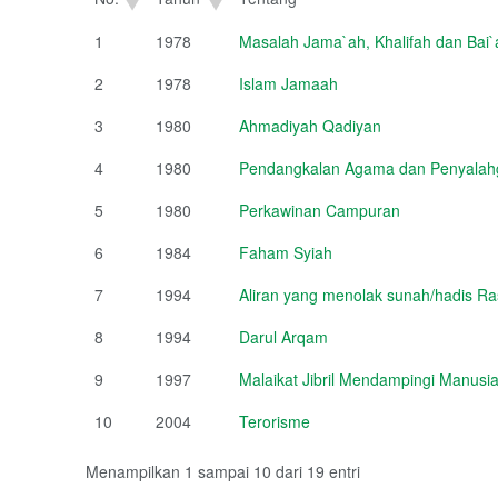
1
1978
Masalah Jama`ah, Khalifah dan Bai`
2
1978
Islam Jamaah
3
1980
Ahmadiyah Qadiyan
4
1980
Pendangkalan Agama dan Penyalahg
5
1980
Perkawinan Campuran
6
1984
Faham Syiah
7
1994
Aliran yang menolak sunah/hadis Ra
8
1994
Darul Arqam
9
1997
Malaikat Jibril Mendampingi Manusi
10
2004
Terorisme
Menampilkan 1 sampai 10 dari 19 entri