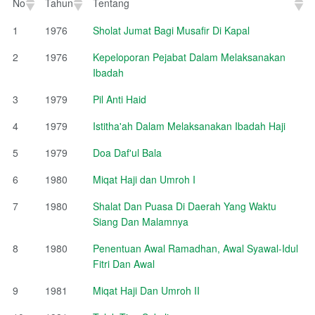
No
Tahun
Tentang
No
Tahun
Tentang
1
1976
Sholat Jumat Bagi Musafir Di Kapal
2
1976
Kepeloporan Pejabat Dalam Melaksanakan
Ibadah
3
1979
Pil Anti Haid
4
1979
Istitha'ah Dalam Melaksanakan Ibadah Haji
5
1979
Doa Daf'ul Bala
6
1980
Miqat Haji dan Umroh I
7
1980
Shalat Dan Puasa Di Daerah Yang Waktu
Siang Dan Malamnya
8
1980
Penentuan Awal Ramadhan, Awal Syawal-Idul
Fitri Dan Awal
9
1981
Miqat Haji Dan Umroh II