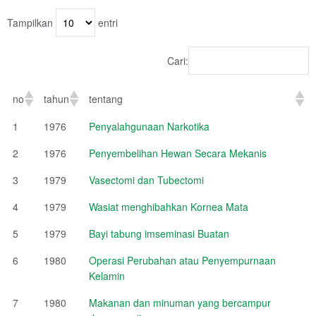
Tampilkan
entri
Cari:
no
tahun
tentang
1
1976
Penyalahgunaan Narkotika
2
1976
Penyembelihan Hewan Secara Mekanis
3
1979
Vasectomi dan Tubectomi
4
1979
Wasiat menghibahkan Kornea Mata
5
1979
Bayi tabung imseminasi Buatan
6
1980
Operasi Perubahan atau Penyempurnaan
Kelamin
7
1980
Makanan dan minuman yang bercampur