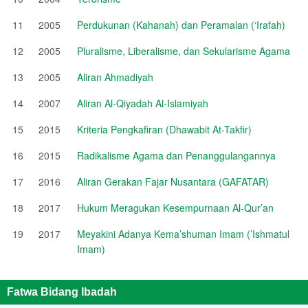
11
2005
Perdukunan (Kahanah) dan Peramalan (‘Irafah)
12
2005
Pluralisme, Liberalisme, dan Sekularisme Agama
13
2005
Aliran Ahmadiyah
14
2007
Aliran Al-Qiyadah Al-Islamiyah
15
2015
Kriteria Pengkafiran (Dhawabit At-Takfir)
16
2015
Radikalisme Agama dan Penanggulangannya
17
2016
Aliran Gerakan Fajar Nusantara (GAFATAR)
18
2017
Hukum Meragukan Kesempurnaan Al-Qur’an
19
2017
Meyakini Adanya Kema’shuman Imam (’Ishmatul
Imam)
Fatwa Bidang Ibadah