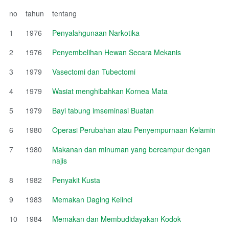
no
tahun
tentang
1
1976
Penyalahgunaan Narkotika
2
1976
Penyembelihan Hewan Secara Mekanis
3
1979
Vasectomi dan Tubectomi
4
1979
Wasiat menghibahkan Kornea Mata
5
1979
Bayi tabung imseminasi Buatan
6
1980
Operasi Perubahan atau Penyempurnaan Kelamin
7
1980
Makanan dan minuman yang bercampur dengan
najis
8
1982
Penyakit Kusta
9
1983
Memakan Daging Kelinci
10
1984
Memakan dan Membudidayakan Kodok