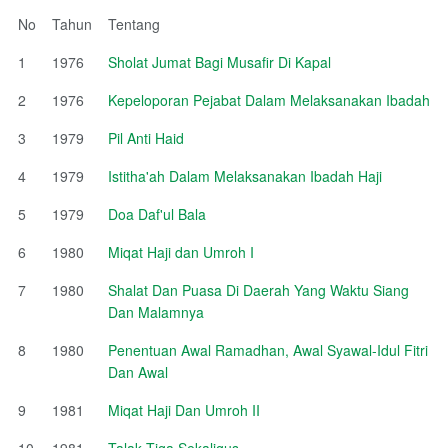
No
Tahun
Tentang
1
1976
Sholat Jumat Bagi Musafir Di Kapal
2
1976
Kepeloporan Pejabat Dalam Melaksanakan Ibadah
3
1979
Pil Anti Haid
4
1979
Istitha'ah Dalam Melaksanakan Ibadah Haji
5
1979
Doa Daf'ul Bala
6
1980
Miqat Haji dan Umroh I
7
1980
Shalat Dan Puasa Di Daerah Yang Waktu Siang
Dan Malamnya
8
1980
Penentuan Awal Ramadhan, Awal Syawal-Idul Fitri
Dan Awal
9
1981
Miqat Haji Dan Umroh II
10
1981
Talak Tiga Sekaligus