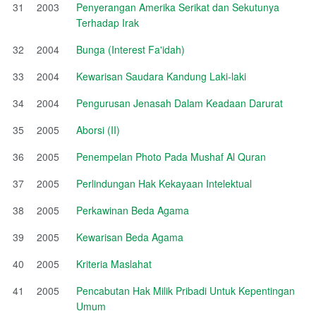
31
2003
Penyerangan Amerika Serikat dan Sekutunya
Terhadap Irak
32
2004
Bunga (Interest Fa'idah)
33
2004
Kewarisan Saudara Kandung Laki-laki
34
2004
Pengurusan Jenasah Dalam Keadaan Darurat
35
2005
Aborsi (II)
36
2005
Penempelan Photo Pada Mushaf Al Quran
37
2005
Perlindungan Hak Kekayaan Intelektual
38
2005
Perkawinan Beda Agama
39
2005
Kewarisan Beda Agama
40
2005
Kriteria Maslahat
41
2005
Pencabutan Hak Milik Pribadi Untuk Kepentingan
Umum