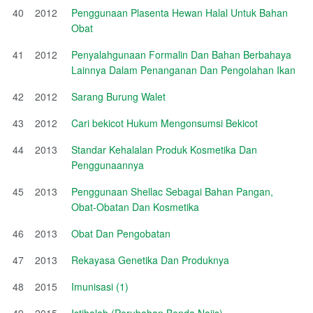
40
2012
Penggunaan Plasenta Hewan Halal Untuk Bahan
Obat
41
2012
Penyalahgunaan Formalin Dan Bahan Berbahaya
Lainnya Dalam Penanganan Dan Pengolahan Ikan
42
2012
Sarang Burung Walet
43
2012
Cari bekicot Hukum Mengonsumsi Bekicot
44
2013
Standar Kehalalan Produk Kosmetika Dan
Penggunaannya
45
2013
Penggunaan Shellac Sebagai Bahan Pangan,
Obat-Obatan Dan Kosmetika
46
2013
Obat Dan Pengobatan
47
2013
Rekayasa Genetika Dan Produknya
48
2015
Imunisasi (1)
49
2015
Istihalah (Perubahan Benda Najis)