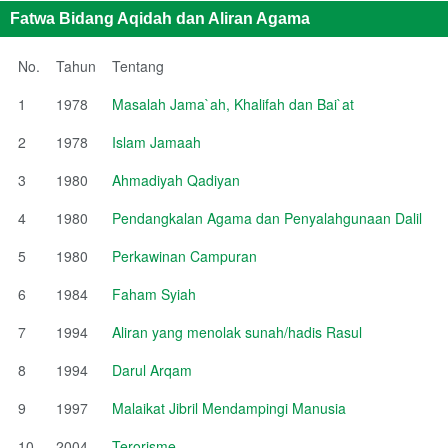
Fatwa Bidang Aqidah dan Aliran Agama
No.
Tahun
Tentang
1
1978
Masalah Jama`ah, Khalifah dan Bai`at
2
1978
Islam Jamaah
3
1980
Ahmadiyah Qadiyan
4
1980
Pendangkalan Agama dan Penyalahgunaan Dalil
5
1980
Perkawinan Campuran
6
1984
Faham Syiah
7
1994
Aliran yang menolak sunah/hadis Rasul
8
1994
Darul Arqam
9
1997
Malaikat Jibril Mendampingi Manusia
10
2004
Terorisme