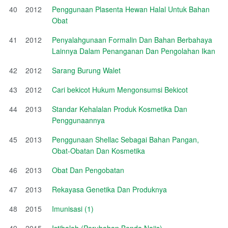
40
2012
Penggunaan Plasenta Hewan Halal Untuk Bahan
Obat
41
2012
Penyalahgunaan Formalin Dan Bahan Berbahaya
Lainnya Dalam Penanganan Dan Pengolahan Ikan
42
2012
Sarang Burung Walet
43
2012
Cari bekicot Hukum Mengonsumsi Bekicot
44
2013
Standar Kehalalan Produk Kosmetika Dan
Penggunaannya
45
2013
Penggunaan Shellac Sebagai Bahan Pangan,
Obat-Obatan Dan Kosmetika
46
2013
Obat Dan Pengobatan
47
2013
Rekayasa Genetika Dan Produknya
48
2015
Imunisasi (1)
49
2015
Istihalah (Perubahan Benda Najis)