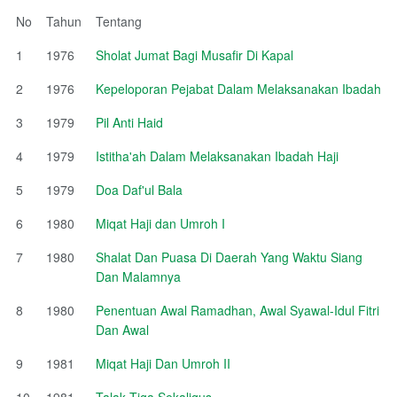
No
Tahun
Tentang
1
1976
Sholat Jumat Bagi Musafir Di Kapal
2
1976
Kepeloporan Pejabat Dalam Melaksanakan Ibadah
3
1979
Pil Anti Haid
4
1979
Istitha'ah Dalam Melaksanakan Ibadah Haji
5
1979
Doa Daf'ul Bala
6
1980
Miqat Haji dan Umroh I
7
1980
Shalat Dan Puasa Di Daerah Yang Waktu Siang
Dan Malamnya
8
1980
Penentuan Awal Ramadhan, Awal Syawal-Idul Fitri
Dan Awal
9
1981
Miqat Haji Dan Umroh II
10
1981
Talak Tiga Sekaligus