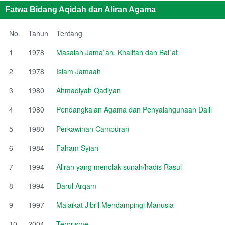
Fatwa Bidang Aqidah dan Aliran Agama
No.
Tahun
Tentang
1
1978
Masalah Jama`ah, Khalifah dan Bai`at
2
1978
Islam Jamaah
3
1980
Ahmadiyah Qadiyan
4
1980
Pendangkalan Agama dan Penyalahgunaan Dalil
5
1980
Perkawinan Campuran
6
1984
Faham Syiah
7
1994
Aliran yang menolak sunah/hadis Rasul
8
1994
Darul Arqam
9
1997
Malaikat Jibril Mendampingi Manusia
10
2004
Terorisme