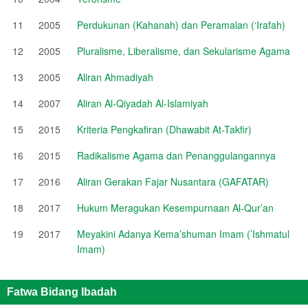
11
2005
Perdukunan (Kahanah) dan Peramalan (‘Irafah)
12
2005
Pluralisme, Liberalisme, dan Sekularisme Agama
13
2005
Aliran Ahmadiyah
14
2007
Aliran Al-Qiyadah Al-Islamiyah
15
2015
Kriteria Pengkafiran (Dhawabit At-Takfir)
16
2015
Radikalisme Agama dan Penanggulangannya
17
2016
Aliran Gerakan Fajar Nusantara (GAFATAR)
18
2017
Hukum Meragukan Kesempurnaan Al-Qur’an
19
2017
Meyakini Adanya Kema’shuman Imam (’Ishmatul
Imam)
Fatwa Bidang Ibadah