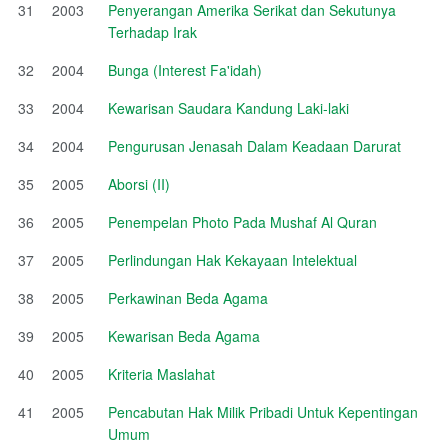
31
2003
Penyerangan Amerika Serikat dan Sekutunya
Terhadap Irak
32
2004
Bunga (Interest Fa'idah)
33
2004
Kewarisan Saudara Kandung Laki-laki
34
2004
Pengurusan Jenasah Dalam Keadaan Darurat
35
2005
Aborsi (II)
36
2005
Penempelan Photo Pada Mushaf Al Quran
37
2005
Perlindungan Hak Kekayaan Intelektual
38
2005
Perkawinan Beda Agama
39
2005
Kewarisan Beda Agama
40
2005
Kriteria Maslahat
41
2005
Pencabutan Hak Milik Pribadi Untuk Kepentingan
Umum