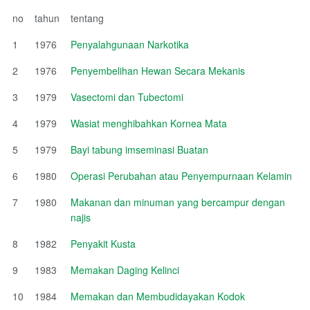
no
tahun
tentang
1
1976
Penyalahgunaan Narkotika
2
1976
Penyembelihan Hewan Secara Mekanis
3
1979
Vasectomi dan Tubectomi
4
1979
Wasiat menghibahkan Kornea Mata
5
1979
Bayi tabung imseminasi Buatan
6
1980
Operasi Perubahan atau Penyempurnaan Kelamin
7
1980
Makanan dan minuman yang bercampur dengan
najis
8
1982
Penyakit Kusta
9
1983
Memakan Daging Kelinci
10
1984
Memakan dan Membudidayakan Kodok