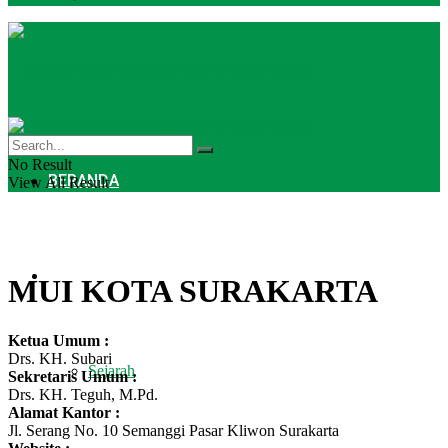
No Result
BERANDA
View All Result
PROFIL
MUI KOTA SURAKARTA
Ketua Umum :
Drs. KH. Subari
Sejarah
Sekretaris Umum :
Drs. KH. Teguh, M.Pd.
Alamat Kantor :
Jl. Serang No. 10 Semanggi Pasar Kliwon Surakarta