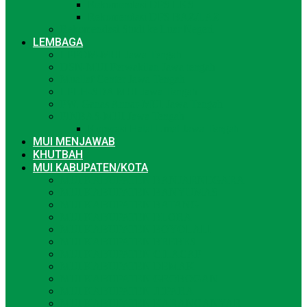
Rekomendasi DPS LKS
Rekomendasi DPS BAZ/LAZ
Rekomendasi Studi ke Luar Negeri
LEMBAGA
LPPOM-MUI Jawa Tengah
DSN-MUI Perwakilan Jawa tengah
Muallaf Center Jawa Tengah
LPLH-SDA MUI Jawa Tengah
PW. Ganas Annar-MUI Jawa Tengah
PINBAS-MUI Jawa Tengah
Koperasi Halal Umat Jawa Tengah
MUI MENJAWAB
KHUTBAH
MUI KABUPATEN/KOTA
MUI KABUPATEN BANJARNEGARA
MUI KABUPATEN BANYUMAS
MUI KABUPATEN BATANG
MUI KABUPATEN BLORA
MUI KABUPATEN BOYOLALI
MUI KABUPATEN BREBES
MUI KABUPATEN CILACAP
MUI KABUPATEN DEMAK
MUI KABUPATEN GROBOGAN
MUI KABUPATEN JEPARA
MUI KABUPATEN KARANGANYAR