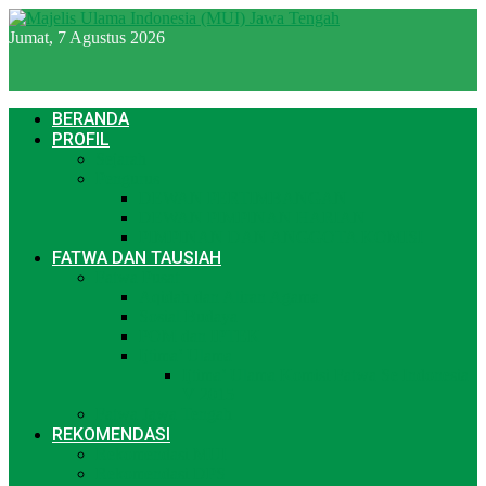
Jumat, 7 Agustus 2026
BERANDA
PROFIL
Sejarah
Pengurus
DEWAN PERTIMBANGAN
DEWAN PIMPINAN HARIAN
PIMPINAN DAN ANGGOTA KOMISI
FATWA DAN TAUSIAH
Fatwa Pusat
Aqidah dan Aliran Agama
Sosial Budaya
POM dan IPTEK
Ijtima’ Ulama
Ijtima’ Ulama Komisi Fatwa Se Indonesia
V 2015
Fatwa Jawa Tengah
REKOMENDASI
Rekomendasi MUI
Rekomendasi DPS