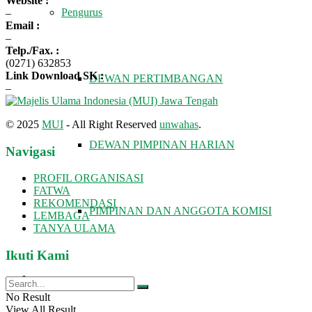
Website :
Pengurus
–
Email :
–
Telp./Fax. :
(0271) 632853
Link Download SK :
DEWAN PERTIMBANGAN
–
© 2025
MUI
- All Right Reserved
unwahas
.
DEWAN PIMPINAN HARIAN
Navigasi
PROFIL ORGANISASI
FATWA
REKOMENDASI
PIMPINAN DAN ANGGOTA KOMISI
LEMBAGA
TANYA ULAMA
Ikuti Kami
FATWA DAN TAUSIAH
No Result
View All Result