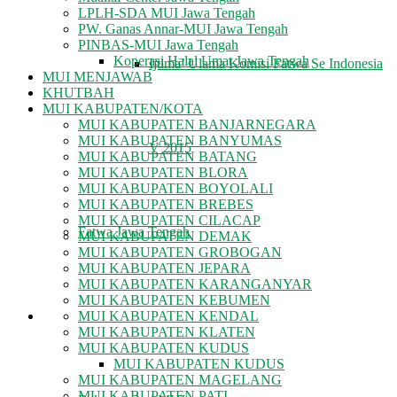
LPLH-SDA MUI Jawa Tengah
PW. Ganas Annar-MUI Jawa Tengah
PINBAS-MUI Jawa Tengah
Koperasi Halal Umat Jawa Tengah
Ijtima’ Ulama Komisi Fatwa Se Indonesia
MUI MENJAWAB
KHUTBAH
MUI KABUPATEN/KOTA
MUI KABUPATEN BANJARNEGARA
MUI KABUPATEN BANYUMAS
V 2015
MUI KABUPATEN BATANG
MUI KABUPATEN BLORA
MUI KABUPATEN BOYOLALI
MUI KABUPATEN BREBES
MUI KABUPATEN CILACAP
Fatwa Jawa Tengah
MUI KABUPATEN DEMAK
MUI KABUPATEN GROBOGAN
MUI KABUPATEN JEPARA
MUI KABUPATEN KARANGANYAR
MUI KABUPATEN KEBUMEN
REKOMENDASI
MUI KABUPATEN KENDAL
MUI KABUPATEN KLATEN
MUI KABUPATEN KUDUS
MUI KABUPATEN KUDUS
MUI KABUPATEN MAGELANG
MUI KABUPATEN PATI