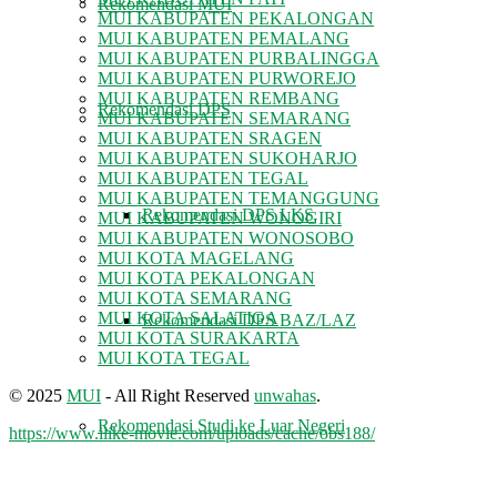
Rekomendasi MUI
MUI KABUPATEN PEKALONGAN
MUI KABUPATEN PEMALANG
MUI KABUPATEN PURBALINGGA
MUI KABUPATEN PURWOREJO
MUI KABUPATEN REMBANG
Rekomendasi DPS
MUI KABUPATEN SEMARANG
MUI KABUPATEN SRAGEN
MUI KABUPATEN SUKOHARJO
MUI KABUPATEN TEGAL
MUI KABUPATEN TEMANGGUNG
Rekomendasi DPS LKS
MUI KABUPATEN WONOGIRI
MUI KABUPATEN WONOSOBO
MUI KOTA MAGELANG
MUI KOTA PEKALONGAN
MUI KOTA SEMARANG
MUI KOTA SALATIGA
Rekomendasi DPS BAZ/LAZ
MUI KOTA SURAKARTA
MUI KOTA TEGAL
© 2025
MUI
- All Right Reserved
unwahas
.
Rekomendasi Studi ke Luar Negeri
https://www.ilike-movie.com/uploads/cache/obs188/