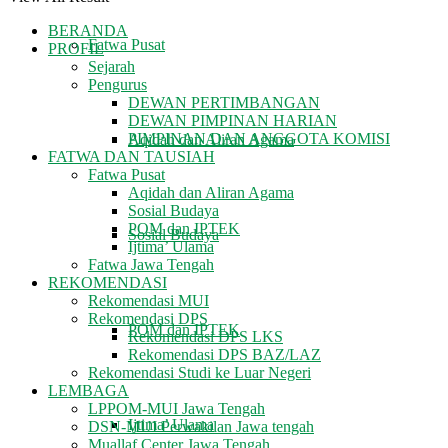
BERANDA
Fatwa Pusat
PROFIL
Sejarah
Pengurus
DEWAN PERTIMBANGAN
DEWAN PIMPINAN HARIAN
PIMPINAN DAN ANGGOTA KOMISI
Aqidah dan Aliran Agama
FATWA DAN TAUSIAH
Fatwa Pusat
Aqidah dan Aliran Agama
Sosial Budaya
POM dan IPTEK
Sosial Budaya
Ijtima’ Ulama
Fatwa Jawa Tengah
REKOMENDASI
Rekomendasi MUI
Rekomendasi DPS
POM dan IPTEK
Rekomendasi DPS LKS
Rekomendasi DPS BAZ/LAZ
Rekomendasi Studi ke Luar Negeri
LEMBAGA
LPPOM-MUI Jawa Tengah
Ijtima’ Ulama
DSN-MUI Perwakilan Jawa tengah
Muallaf Center Jawa Tengah