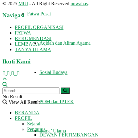
© 2025
MUI
- All Right Reserved
unwahas
.
Fatwa Pusat
Navigasi
PROFIL ORGANISASI
FATWA
REKOMENDASI
Aqidah dan Aliran Agama
LEMBAGA
TANYA ULAMA
Ikuti Kami
Sosial Budaya
No Result
POM dan IPTEK
View All Result
BERANDA
PROFIL
Sejarah
Pengurus
Ijtima’ Ulama
DEWAN PERTIMBANGAN