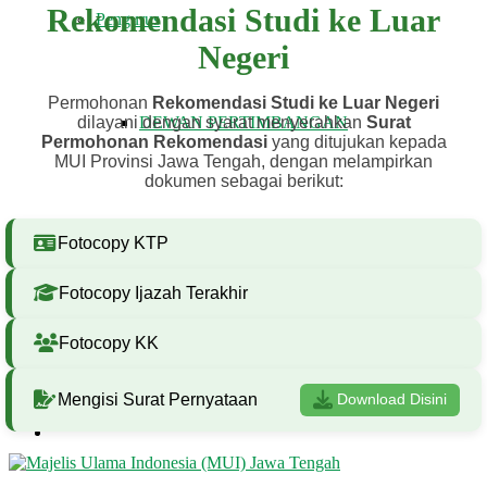
Rekomendasi Studi ke Luar
Pengurus
Negeri
Permohonan
Rekomendasi Studi ke Luar Negeri
dilayani dengan syarat menyerahkan
Surat
DEWAN PERTIMBANGAN
Permohonan Rekomendasi
yang ditujukan kepada
MUI Provinsi Jawa Tengah, dengan melampirkan
dokumen sebagai berikut:
DEWAN PIMPINAN HARIAN
Fotocopy KTP
Fotocopy Ijazah Terakhir
PIMPINAN DAN ANGGOTA KOMISI
Fotocopy KK
Mengisi Surat Pernyataan
Download Disini
FATWA DAN TAUSIAH