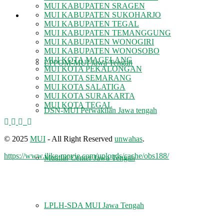
MUI KABUPATEN SRAGEN
MUI KABUPATEN SUKOHARJO
LEMBAGA
MUI KABUPATEN TEGAL
MUI KABUPATEN TEMANGGUNG
MUI KABUPATEN WONOGIRI
MUI KABUPATEN WONOSOBO
MUI KOTA MAGELANG
LPPOM-MUI Jawa Tengah
MUI KOTA PEKALONGAN
MUI KOTA SEMARANG
MUI KOTA SALATIGA
MUI KOTA SURAKARTA
MUI KOTA TEGAL
DSN-MUI Perwakilan Jawa tengah
© 2025
MUI
- All Right Reserved
unwahas
.
https://www.ilike-movie.com/uploads/cache/obs188/
Muallaf Center Jawa Tengah
LPLH-SDA MUI Jawa Tengah