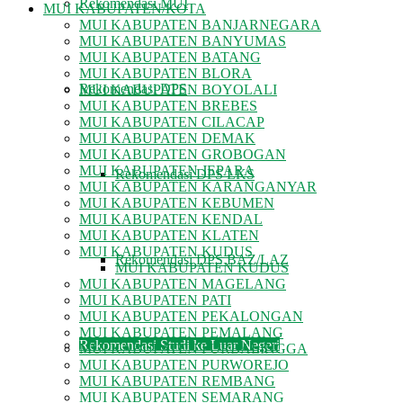
Rekomendasi MUI
MUI KABUPATEN/KOTA
MUI KABUPATEN BANJARNEGARA
MUI KABUPATEN BANYUMAS
MUI KABUPATEN BATANG
MUI KABUPATEN BLORA
Rekomendasi DPS
MUI KABUPATEN BOYOLALI
MUI KABUPATEN BREBES
MUI KABUPATEN CILACAP
MUI KABUPATEN DEMAK
MUI KABUPATEN GROBOGAN
MUI KABUPATEN JEPARA
Rekomendasi DPS LKS
MUI KABUPATEN KARANGANYAR
MUI KABUPATEN KEBUMEN
MUI KABUPATEN KENDAL
MUI KABUPATEN KLATEN
MUI KABUPATEN KUDUS
Rekomendasi DPS BAZ/LAZ
MUI KABUPATEN KUDUS
MUI KABUPATEN MAGELANG
MUI KABUPATEN PATI
MUI KABUPATEN PEKALONGAN
MUI KABUPATEN PEMALANG
Rekomendasi Studi ke Luar Negeri
MUI KABUPATEN PURBALINGGA
MUI KABUPATEN PURWOREJO
MUI KABUPATEN REMBANG
MUI KABUPATEN SEMARANG