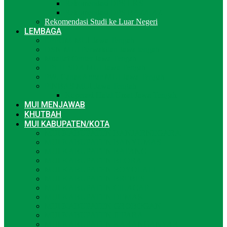
Rekomendasi DPS LKS
Rekomendasi DPS BAZ/LAZ
Rekomendasi Studi ke Luar Negeri
LEMBAGA
LPPOM-MUI Jawa Tengah
DSN-MUI Perwakilan Jawa tengah
Muallaf Center Jawa Tengah
LPLH-SDA MUI Jawa Tengah
PW. Ganas Annar-MUI Jawa Tengah
PINBAS-MUI Jawa Tengah
Koperasi Halal Umat Jawa Tengah
MUI MENJAWAB
KHUTBAH
MUI KABUPATEN/KOTA
MUI KABUPATEN BANJARNEGARA
MUI KABUPATEN BANYUMAS
MUI KABUPATEN BATANG
MUI KABUPATEN BLORA
MUI KABUPATEN BOYOLALI
MUI KABUPATEN BREBES
MUI KABUPATEN CILACAP
MUI KABUPATEN DEMAK
MUI KABUPATEN GROBOGAN
MUI KABUPATEN JEPARA
MUI KABUPATEN KARANGANYAR