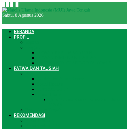
Sabtu, 8 Agustus 2026
BERANDA
PROFIL
Sejarah
Pengurus
DEWAN PERTIMBANGAN
DEWAN PIMPINAN HARIAN
PIMPINAN DAN ANGGOTA KOMISI
FATWA DAN TAUSIAH
Fatwa Pusat
Aqidah dan Aliran Agama
Sosial Budaya
POM dan IPTEK
Ijtima’ Ulama
Ijtima’ Ulama Komisi Fatwa Se Indonesia
V 2015
Fatwa Jawa Tengah
REKOMENDASI
Rekomendasi MUI
Rekomendasi DPS