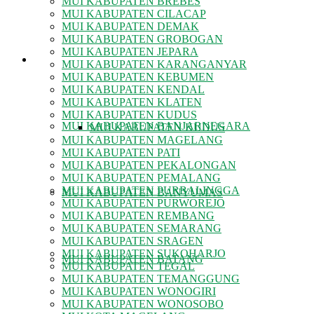
MUI KABUPATEN BREBES
MUI KABUPATEN CILACAP
MUI KABUPATEN DEMAK
MUI KABUPATEN GROBOGAN
MUI KABUPATEN JEPARA
MUI KABUPATEN/KOTA
MUI KABUPATEN KARANGANYAR
MUI KABUPATEN KEBUMEN
MUI KABUPATEN KENDAL
MUI KABUPATEN KLATEN
MUI KABUPATEN KUDUS
MUI KABUPATEN BANJARNEGARA
MUI KABUPATEN KUDUS
MUI KABUPATEN MAGELANG
MUI KABUPATEN PATI
MUI KABUPATEN PEKALONGAN
MUI KABUPATEN PEMALANG
MUI KABUPATEN PURBALINGGA
MUI KABUPATEN BANYUMAS
MUI KABUPATEN PURWOREJO
MUI KABUPATEN REMBANG
MUI KABUPATEN SEMARANG
MUI KABUPATEN SRAGEN
MUI KABUPATEN SUKOHARJO
MUI KABUPATEN BATANG
MUI KABUPATEN TEGAL
MUI KABUPATEN TEMANGGUNG
MUI KABUPATEN WONOGIRI
MUI KABUPATEN WONOSOBO