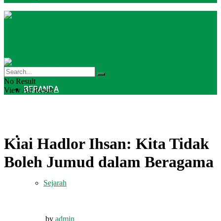
No Result
BERANDA
View All Result
PROFIL
Kiai Hadlor Ihsan: Kita Tidak
Boleh Jumud dalam Beragama
Sejarah
by
admin