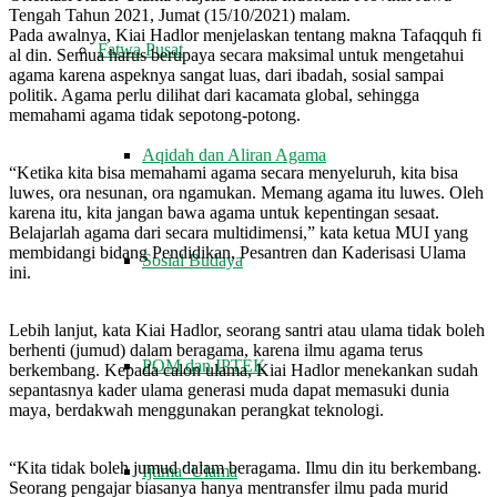
Tengah Tahun 2021, Jumat (15/10/2021) malam.
Pada awalnya, Kiai Hadlor menjelaskan tentang makna Tafaqquh fi
Fatwa Pusat
al din. Semua harus berupaya secara maksimal untuk mengetahui
agama karena aspeknya sangat luas, dari ibadah, sosial sampai
politik. Agama perlu dilihat dari kacamata global, sehingga
memahami agama tidak sepotong-potong.
Aqidah dan Aliran Agama
“Ketika kita bisa memahami agama secara menyeluruh, kita bisa
luwes, ora nesunan, ora ngamukan. Memang agama itu luwes. Oleh
karena itu, kita jangan bawa agama untuk kepentingan sesaat.
Belajarlah agama dari secara multidimensi,” kata ketua MUI yang
membidangi bidang Pendidikan, Pesantren dan Kaderisasi Ulama
Sosial Budaya
ini.
Lebih lanjut, kata Kiai Hadlor, seorang santri atau ulama tidak boleh
berhenti (jumud) dalam beragama, karena ilmu agama terus
POM dan IPTEK
berkembang. Kepada calon ulama, Kiai Hadlor menekankan sudah
sepantasnya kader ulama generasi muda dapat memasuki dunia
maya, berdakwah menggunakan perangkat teknologi.
“Kita tidak boleh jumud dalam beragama. Ilmu din itu berkembang.
Ijtima’ Ulama
Seorang pengajar biasanya hanya mentransfer ilmu pada murid