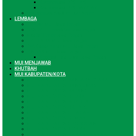
Rekomendasi DPS LKS
Rekomendasi DPS BAZ/LAZ
Rekomendasi Studi ke Luar Negeri
LEMBAGA
LPPOM-MUI Jawa Tengah
DSN-MUI Perwakilan Jawa tengah
Muallaf Center Jawa Tengah
LPLH-SDA MUI Jawa Tengah
PW. Ganas Annar-MUI Jawa Tengah
PINBAS-MUI Jawa Tengah
Koperasi Halal Umat Jawa Tengah
MUI MENJAWAB
KHUTBAH
MUI KABUPATEN/KOTA
MUI KABUPATEN BANJARNEGARA
MUI KABUPATEN BANYUMAS
MUI KABUPATEN BATANG
MUI KABUPATEN BLORA
MUI KABUPATEN BOYOLALI
MUI KABUPATEN BREBES
MUI KABUPATEN CILACAP
MUI KABUPATEN DEMAK
MUI KABUPATEN GROBOGAN
MUI KABUPATEN JEPARA
MUI KABUPATEN KARANGANYAR