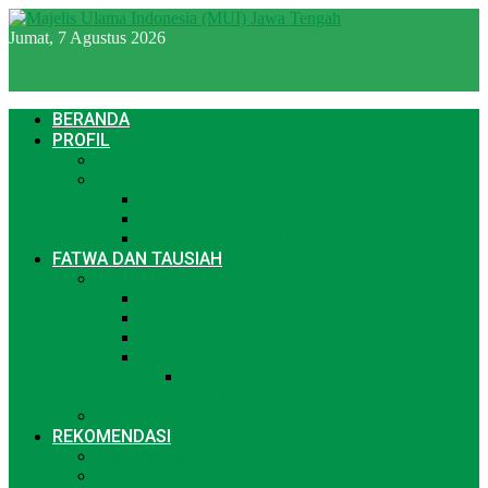
Jumat, 7 Agustus 2026
BERANDA
PROFIL
Sejarah
Pengurus
DEWAN PERTIMBANGAN
DEWAN PIMPINAN HARIAN
PIMPINAN DAN ANGGOTA KOMISI
FATWA DAN TAUSIAH
Fatwa Pusat
Aqidah dan Aliran Agama
Sosial Budaya
POM dan IPTEK
Ijtima’ Ulama
Ijtima’ Ulama Komisi Fatwa Se Indonesia
V 2015
Fatwa Jawa Tengah
REKOMENDASI
Rekomendasi MUI
Rekomendasi DPS