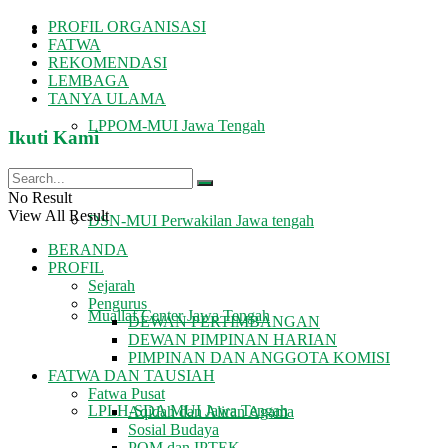
PROFIL ORGANISASI
LEMBAGA
FATWA
REKOMENDASI
LEMBAGA
TANYA ULAMA
LPPOM-MUI Jawa Tengah
Ikuti Kami
No Result
View All Result
DSN-MUI Perwakilan Jawa tengah
BERANDA
PROFIL
Sejarah
Pengurus
Muallaf Center Jawa Tengah
DEWAN PERTIMBANGAN
DEWAN PIMPINAN HARIAN
PIMPINAN DAN ANGGOTA KOMISI
FATWA DAN TAUSIAH
Fatwa Pusat
LPLH-SDA MUI Jawa Tengah
Aqidah dan Aliran Agama
Sosial Budaya
POM dan IPTEK