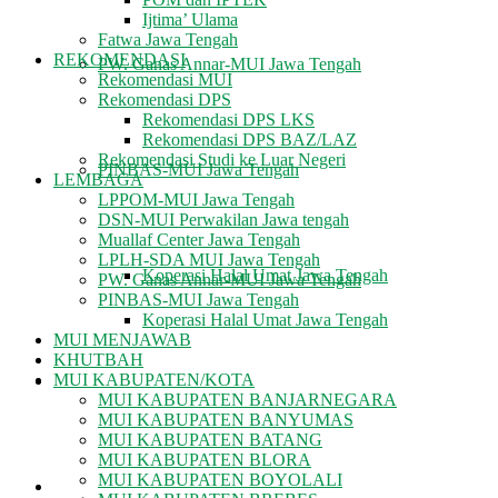
Ijtima’ Ulama
Fatwa Jawa Tengah
REKOMENDASI
PW. Ganas Annar-MUI Jawa Tengah
Rekomendasi MUI
Rekomendasi DPS
Rekomendasi DPS LKS
Rekomendasi DPS BAZ/LAZ
Rekomendasi Studi ke Luar Negeri
PINBAS-MUI Jawa Tengah
LEMBAGA
LPPOM-MUI Jawa Tengah
DSN-MUI Perwakilan Jawa tengah
Muallaf Center Jawa Tengah
LPLH-SDA MUI Jawa Tengah
Koperasi Halal Umat Jawa Tengah
PW. Ganas Annar-MUI Jawa Tengah
PINBAS-MUI Jawa Tengah
Koperasi Halal Umat Jawa Tengah
MUI MENJAWAB
KHUTBAH
MUI KABUPATEN/KOTA
MUI MENJAWAB
MUI KABUPATEN BANJARNEGARA
MUI KABUPATEN BANYUMAS
MUI KABUPATEN BATANG
MUI KABUPATEN BLORA
MUI KABUPATEN BOYOLALI
KHUTBAH