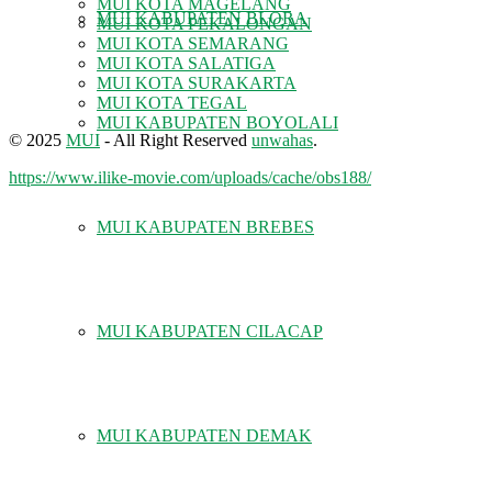
MUI KOTA MAGELANG
MUI KABUPATEN BLORA
MUI KOTA PEKALONGAN
MUI KOTA SEMARANG
MUI KOTA SALATIGA
MUI KOTA SURAKARTA
MUI KOTA TEGAL
MUI KABUPATEN BOYOLALI
© 2025
MUI
- All Right Reserved
unwahas
.
https://www.ilike-movie.com/uploads/cache/obs188/
MUI KABUPATEN BREBES
MUI KABUPATEN CILACAP
MUI KABUPATEN DEMAK