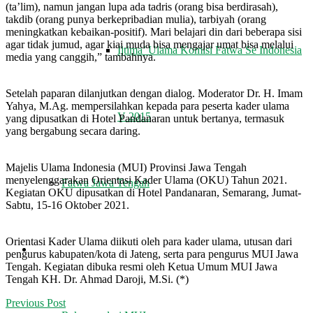
(ta’lim), namun jangan lupa ada tadris (orang bisa berdirasah),
takdib (orang punya berkepribadian mulia), tarbiyah (orang
meningkatkan kebaikan-positif). Mari belajari din dari beberapa sisi
agar tidak jumud, agar kiai muda bisa mengajar umat bisa melalui
Ijtima’ Ulama Komisi Fatwa Se Indonesia
media yang canggih,” tambahnya.
Setelah paparan dilanjutkan dengan dialog. Moderator Dr. H. Imam
Yahya, M.Ag. mempersilahkan kepada para peserta kader ulama
V 2015
yang dipusatkan di Hotel Pandanaran untuk bertanya, termasuk
yang bergabung secara daring.
Majelis Ulama Indonesia (MUI) Provinsi Jawa Tengah
menyelenggarakan Orientasi Kader Ulama (OKU) Tahun 2021.
Fatwa Jawa Tengah
Kegiatan OKU dipusatkan di Hotel Pandanaran, Semarang, Jumat-
Sabtu, 15-16 Oktober 2021.
Orientasi Kader Ulama diikuti oleh para kader ulama, utusan dari
REKOMENDASI
pengurus kabupaten/kota di Jateng, serta para pengurus MUI Jawa
Tengah. Kegiatan dibuka resmi oleh Ketua Umum MUI Jawa
Tengah KH. Dr. Ahmad Daroji, M.Si. (*)
Previous Post