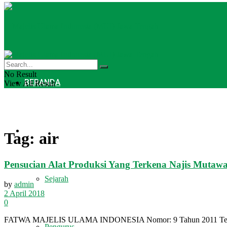
No Result
BERANDA
View All Result
PROFIL
Tag:
air
Pensucian Alat Produksi Yang Terkena Najis Mutawas
Sejarah
by
admin
2 April 2018
0
FATWA MAJELIS ULAMA INDONESIA Nomor: 9 Tahun 2011
Pengurus