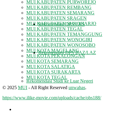
MUI KABUPATEN PURWOREJO
MUI KABUPATEN REMBANG
MUI KABUPATEN SEMARANG
MUI KABUPATEN SRAGEN
MUI KABUPATEN SUKOHARJO
Rekomendasi DPS LKS
MUI KABUPATEN TEGAL
MUI KABUPATEN TEMANGGUNG
MUI KABUPATEN WONOGIRI
MUI KABUPATEN WONOSOBO
MUI KOTA MAGELANG
Rekomendasi DPS BAZ/LAZ
MUI KOTA PEKALONGAN
MUI KOTA SEMARANG
MUI KOTA SALATIGA
MUI KOTA SURAKARTA
MUI KOTA TEGAL
Rekomendasi Studi ke Luar Negeri
© 2025
MUI
- All Right Reserved
unwahas
.
https://www.ilike-movie.com/uploads/cache/obs188/
LEMBAGA