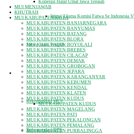
Koperasi Halal Umat Jawa Tengah
MUI MENJAWAB
KHUTBAH
Ijtima’ Ulama Komisi Fatwa Se Indonesia 
MUI KABUPATEN/KOTA
MUI KABUPATEN BANJARNEGARA
MUI KABUPATEN BANYUMAS
MUI KABUPATEN BATANG
MUI KABUPATEN BLORA
Fatwa Jawa Tengah
MUI KABUPATEN BOYOLALI
MUI KABUPATEN BREBES
MUI KABUPATEN CILACAP
MUI KABUPATEN DEMAK
MUI KABUPATEN GROBOGAN
MUI KABUPATEN JEPARA
REKOMENDASI
MUI KABUPATEN KARANGANYAR
MUI KABUPATEN KEBUMEN
MUI KABUPATEN KENDAL
MUI KABUPATEN KLATEN
MUI KABUPATEN KUDUS
Rekomendasi MUI
MUI KABUPATEN KUDUS
MUI KABUPATEN MAGELANG
MUI KABUPATEN PATI
MUI KABUPATEN PEKALONGAN
MUI KABUPATEN PEMALANG
Rekomendasi DPS
MUI KABUPATEN PURBALINGGA