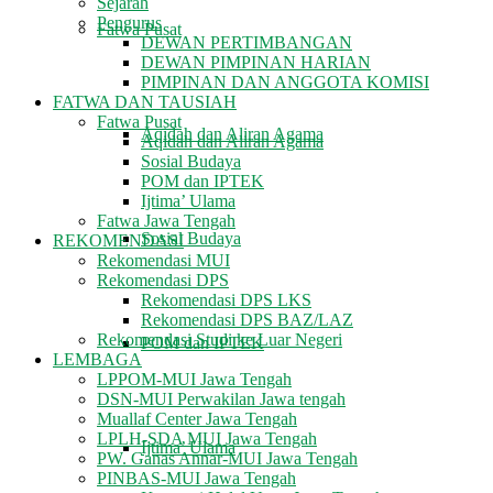
Sejarah
Pengurus
Fatwa Pusat
DEWAN PERTIMBANGAN
DEWAN PIMPINAN HARIAN
PIMPINAN DAN ANGGOTA KOMISI
FATWA DAN TAUSIAH
Fatwa Pusat
Aqidah dan Aliran Agama
Aqidah dan Aliran Agama
Sosial Budaya
POM dan IPTEK
Ijtima’ Ulama
Fatwa Jawa Tengah
Sosial Budaya
REKOMENDASI
Rekomendasi MUI
Rekomendasi DPS
Rekomendasi DPS LKS
Rekomendasi DPS BAZ/LAZ
Rekomendasi Studi ke Luar Negeri
POM dan IPTEK
LEMBAGA
LPPOM-MUI Jawa Tengah
DSN-MUI Perwakilan Jawa tengah
Muallaf Center Jawa Tengah
LPLH-SDA MUI Jawa Tengah
Ijtima’ Ulama
PW. Ganas Annar-MUI Jawa Tengah
PINBAS-MUI Jawa Tengah