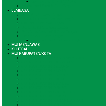
Rekomendasi DPS BAZ/LAZ
Rekomendasi Studi ke Luar Negeri
LEMBAGA
LPPOM-MUI Jawa Tengah
DSN-MUI Perwakilan Jawa tengah
Muallaf Center Jawa Tengah
LPLH-SDA MUI Jawa Tengah
PW. Ganas Annar-MUI Jawa Tengah
PINBAS-MUI Jawa Tengah
Koperasi Halal Umat Jawa Tengah
MUI MENJAWAB
KHUTBAH
MUI KABUPATEN/KOTA
MUI KABUPATEN BANJARNEGARA
MUI KABUPATEN BANYUMAS
MUI KABUPATEN BATANG
MUI KABUPATEN BLORA
MUI KABUPATEN BOYOLALI
MUI KABUPATEN BREBES
MUI KABUPATEN CILACAP
MUI KABUPATEN DEMAK
MUI KABUPATEN GROBOGAN
MUI KABUPATEN JEPARA
MUI KABUPATEN KARANGANYAR
MUI KABUPATEN KEBUMEN