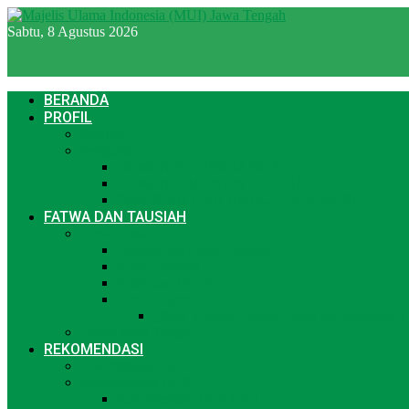
Sabtu, 8 Agustus 2026
BERANDA
PROFIL
Sejarah
Pengurus
DEWAN PERTIMBANGAN
DEWAN PIMPINAN HARIAN
PIMPINAN DAN ANGGOTA KOMISI
FATWA DAN TAUSIAH
Fatwa Pusat
Aqidah dan Aliran Agama
Sosial Budaya
POM dan IPTEK
Ijtima’ Ulama
Ijtima’ Ulama Komisi Fatwa Se Indonesia 
Fatwa Jawa Tengah
REKOMENDASI
Rekomendasi MUI
Rekomendasi DPS
Rekomendasi DPS LKS