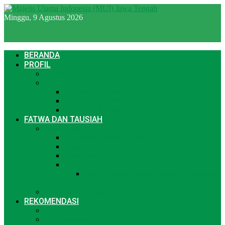
Minggu, 9 Agustus 2026
BERANDA
PROFIL
Sejarah
Pengurus
DEWAN PERTIMBANGAN
DEWAN PIMPINAN HARIAN
PIMPINAN DAN ANGGOTA KOMISI
FATWA DAN TAUSIAH
Fatwa Pusat
Aqidah dan Aliran Agama
Sosial Budaya
POM dan IPTEK
Ijtima’ Ulama
Ijtima’ Ulama Komisi Fatwa Se Indonesia
V 2015
Fatwa Jawa Tengah
REKOMENDASI
Rekomendasi MUI
Rekomendasi DPS