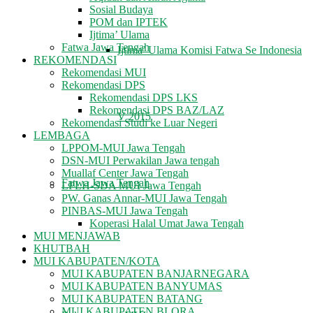
Sosial Budaya
POM dan IPTEK
Ijtima’ Ulama
Fatwa Jawa Tengah
Ijtima’ Ulama Komisi Fatwa Se Indonesia
REKOMENDASI
Rekomendasi MUI
Rekomendasi DPS
Rekomendasi DPS LKS
Rekomendasi DPS BAZ/LAZ
V 2015
Rekomendasi Studi ke Luar Negeri
LEMBAGA
LPPOM-MUI Jawa Tengah
DSN-MUI Perwakilan Jawa tengah
Muallaf Center Jawa Tengah
Fatwa Jawa Tengah
LPLH-SDA MUI Jawa Tengah
PW. Ganas Annar-MUI Jawa Tengah
PINBAS-MUI Jawa Tengah
Koperasi Halal Umat Jawa Tengah
MUI MENJAWAB
KHUTBAH
REKOMENDASI
MUI KABUPATEN/KOTA
MUI KABUPATEN BANJARNEGARA
MUI KABUPATEN BANYUMAS
MUI KABUPATEN BATANG
MUI KABUPATEN BLORA