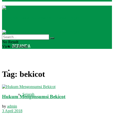
No Result
BERANDA
View All Result
PROFIL
Tag:
bekicot
Sejarah
Hukum Mengonsumsi Bekicot
by
admin
3 April 2018