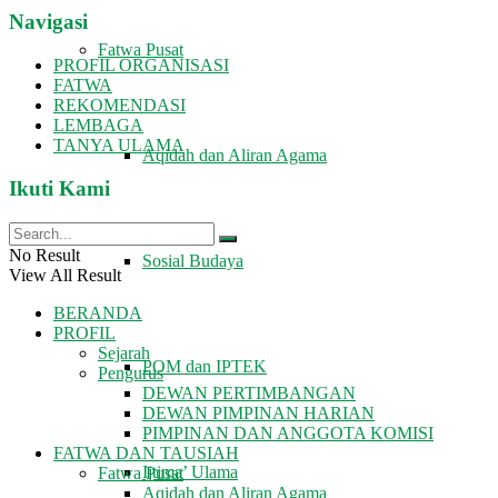
Navigasi
Fatwa Pusat
PROFIL ORGANISASI
FATWA
REKOMENDASI
LEMBAGA
TANYA ULAMA
Aqidah dan Aliran Agama
Ikuti Kami
No Result
Sosial Budaya
View All Result
BERANDA
PROFIL
Sejarah
POM dan IPTEK
Pengurus
DEWAN PERTIMBANGAN
DEWAN PIMPINAN HARIAN
PIMPINAN DAN ANGGOTA KOMISI
FATWA DAN TAUSIAH
Ijtima’ Ulama
Fatwa Pusat
Aqidah dan Aliran Agama