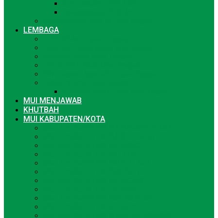
Rekomendasi DPS LKS
Rekomendasi DPS BAZ/LAZ
Rekomendasi Studi ke Luar Negeri
LEMBAGA
LPPOM-MUI Jawa Tengah
DSN-MUI Perwakilan Jawa tengah
Muallaf Center Jawa Tengah
LPLH-SDA MUI Jawa Tengah
PW. Ganas Annar-MUI Jawa Tengah
PINBAS-MUI Jawa Tengah
Koperasi Halal Umat Jawa Tengah
MUI MENJAWAB
KHUTBAH
MUI KABUPATEN/KOTA
MUI KABUPATEN BANJARNEGARA
MUI KABUPATEN BANYUMAS
MUI KABUPATEN BATANG
MUI KABUPATEN BLORA
MUI KABUPATEN BOYOLALI
MUI KABUPATEN BREBES
MUI KABUPATEN CILACAP
MUI KABUPATEN DEMAK
MUI KABUPATEN GROBOGAN
MUI KABUPATEN JEPARA
MUI KABUPATEN KARANGANYAR