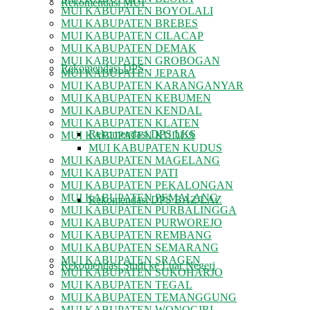
Rekomendasi MUI
MUI KABUPATEN BOYOLALI
MUI KABUPATEN BREBES
MUI KABUPATEN CILACAP
MUI KABUPATEN DEMAK
MUI KABUPATEN GROBOGAN
Rekomendasi DPS
MUI KABUPATEN JEPARA
MUI KABUPATEN KARANGANYAR
MUI KABUPATEN KEBUMEN
MUI KABUPATEN KENDAL
MUI KABUPATEN KLATEN
Rekomendasi DPS LKS
MUI KABUPATEN KUDUS
MUI KABUPATEN KUDUS
MUI KABUPATEN MAGELANG
MUI KABUPATEN PATI
MUI KABUPATEN PEKALONGAN
MUI KABUPATEN PEMALANG
Rekomendasi DPS BAZ/LAZ
MUI KABUPATEN PURBALINGGA
MUI KABUPATEN PURWOREJO
MUI KABUPATEN REMBANG
MUI KABUPATEN SEMARANG
MUI KABUPATEN SRAGEN
Rekomendasi Studi ke Luar Negeri
MUI KABUPATEN SUKOHARJO
MUI KABUPATEN TEGAL
MUI KABUPATEN TEMANGGUNG
MUI KABUPATEN WONOGIRI