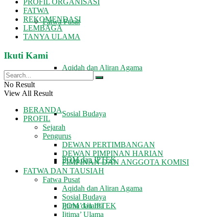
PROFIL ORGANISASI
FATWA
REKOMENDASI
Fatwa Pusat
LEMBAGA
TANYA ULAMA
Ikuti Kami
Aqidah dan Aliran Agama
No Result
View All Result
BERANDA
Sosial Budaya
PROFIL
Sejarah
Pengurus
DEWAN PERTIMBANGAN
DEWAN PIMPINAN HARIAN
POM dan IPTEK
PIMPINAN DAN ANGGOTA KOMISI
FATWA DAN TAUSIAH
Fatwa Pusat
Aqidah dan Aliran Agama
Sosial Budaya
POM dan IPTEK
Ijtima’ Ulama
Ijtima’ Ulama