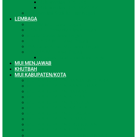
Rekomendasi DPS LKS
Rekomendasi DPS BAZ/LAZ
Rekomendasi Studi ke Luar Negeri
LEMBAGA
LPPOM-MUI Jawa Tengah
DSN-MUI Perwakilan Jawa tengah
Muallaf Center Jawa Tengah
LPLH-SDA MUI Jawa Tengah
PW. Ganas Annar-MUI Jawa Tengah
PINBAS-MUI Jawa Tengah
Koperasi Halal Umat Jawa Tengah
MUI MENJAWAB
KHUTBAH
MUI KABUPATEN/KOTA
MUI KABUPATEN BANJARNEGARA
MUI KABUPATEN BANYUMAS
MUI KABUPATEN BATANG
MUI KABUPATEN BLORA
MUI KABUPATEN BOYOLALI
MUI KABUPATEN BREBES
MUI KABUPATEN CILACAP
MUI KABUPATEN DEMAK
MUI KABUPATEN GROBOGAN
MUI KABUPATEN JEPARA
MUI KABUPATEN KARANGANYAR