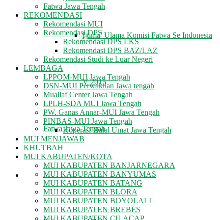
Fatwa Jawa Tengah
REKOMENDASI
Rekomendasi MUI
Rekomendasi DPS
Ijtima’ Ulama Komisi Fatwa Se Indonesia
Rekomendasi DPS LKS
Rekomendasi DPS BAZ/LAZ
Rekomendasi Studi ke Luar Negeri
LEMBAGA
LPPOM-MUI Jawa Tengah
V 2015
DSN-MUI Perwakilan Jawa tengah
Muallaf Center Jawa Tengah
LPLH-SDA MUI Jawa Tengah
PW. Ganas Annar-MUI Jawa Tengah
PINBAS-MUI Jawa Tengah
Fatwa Jawa Tengah
Koperasi Halal Umat Jawa Tengah
MUI MENJAWAB
KHUTBAH
MUI KABUPATEN/KOTA
MUI KABUPATEN BANJARNEGARA
MUI KABUPATEN BANYUMAS
REKOMENDASI
MUI KABUPATEN BATANG
MUI KABUPATEN BLORA
MUI KABUPATEN BOYOLALI
MUI KABUPATEN BREBES
MUI KABUPATEN CILACAP