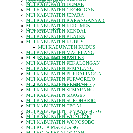
Rekomendasi MUI
MUI KABUPATEN DEMAK
MUI KABUPATEN GROBOGAN
MUI KABUPATEN JEPARA
MUI KABUPATEN KARANGANYAR
MUI KABUPATEN KEBUMEN
Rekomendasi DPS
MUI KABUPATEN KENDAL
MUI KABUPATEN KLATEN
MUI KABUPATEN KUDUS
MUI KABUPATEN KUDUS
MUI KABUPATEN MAGELANG
Rekomendasi DPS LKS
MUI KABUPATEN PATI
MUI KABUPATEN PEKALONGAN
MUI KABUPATEN PEMALANG
MUI KABUPATEN PURBALINGGA
MUI KABUPATEN PURWOREJO
MUI KABUPATEN REMBANG
Rekomendasi DPS BAZ/LAZ
MUI KABUPATEN SEMARANG
MUI KABUPATEN SRAGEN
MUI KABUPATEN SUKOHARJO
MUI KABUPATEN TEGAL
MUI KABUPATEN TEMANGGUNG
Rekomendasi Studi ke Luar Negeri
MUI KABUPATEN WONOGIRI
MUI KABUPATEN WONOSOBO
MUI KOTA MAGELANG
MUI KOTA PEKALONGAN