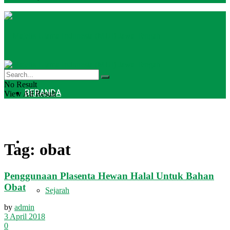
No Result
BERANDA
View All Result
PROFIL
Tag:
obat
Penggunaan Plasenta Hewan Halal Untuk Bahan
Obat
Sejarah
by
admin
3 April 2018
0