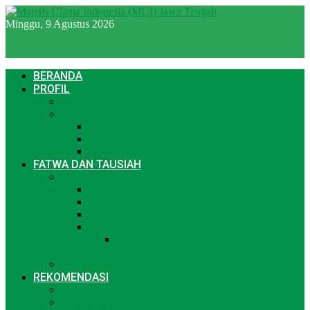
Minggu, 9 Agustus 2026
BERANDA
PROFIL
Sejarah
Pengurus
DEWAN PERTIMBANGAN
DEWAN PIMPINAN HARIAN
PIMPINAN DAN ANGGOTA KOMISI
FATWA DAN TAUSIAH
Fatwa Pusat
Aqidah dan Aliran Agama
Sosial Budaya
POM dan IPTEK
Ijtima’ Ulama
Ijtima’ Ulama Komisi Fatwa Se Indonesia
V 2015
Fatwa Jawa Tengah
REKOMENDASI
Rekomendasi MUI
Rekomendasi DPS