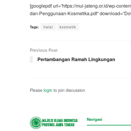
[googlepdf url=”https://mui-jateng.or.id/wp-con
dan-Penggunaan-Kosmetika.pdf” download=”Dow
Tags:
halal
kosmetik
Previous Post
Pertambangan Ramah Lingkungan
Please
login
to join discussion
Navigasi