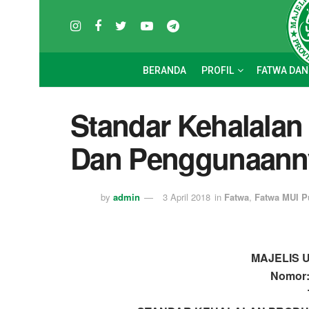
BERANDA
PROFIL
FATWA DAN
Standar Kehalalan
Dan Penggunaann
by
admin
3 April 2018
in
Fatwa
,
Fatwa MUI P
MAJELIS 
Nomor: