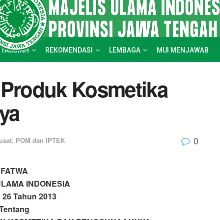
 TAUSIAH
REKOMENDASI
LEMBAGA
MUI MENJAWAB
 Produk Kosmetika
ya
0
usat
,
POM dan IPTEK
FATWA
ULAMA INDONESIA
 26 Tahun 2013
Tentang